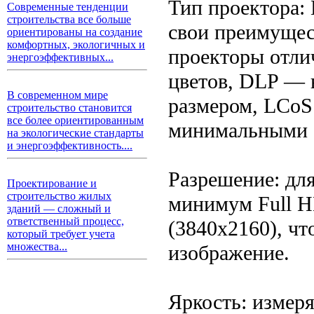
Тип проектора:
Современные тенденции
строительства все больше
свои преимущес
ориентированы на создание
комфортных, экологичных и
проекторы отли
энергоэффективных...
цветов, DLP — 
В современном мире
размером, LCoS
строительство становится
все более ориентированным
минимальными 
на экологические стандарты
и энергоэффективность....
Разрешение: дл
Проектирование и
строительство жилых
минимум Full H
зданий — сложный и
ответственный процесс,
(3840x2160), чт
который требует учета
множества...
изображение.
Яркость: измеря