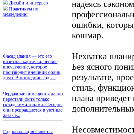
надеясь сэконом
Дизайн и интерьер
Практикум по
профессиональн
земледелию
ошибки, которы
кошмар.
Нехватка плани
Фасад здания — это его
визитная карточка, первое
Без ясного пони
впечатление, которое
производит внешний облик
результате, про
дома. В последние годы...
стиль, функцио
Чердачные помещения давно
плана приведет
перестали быть только
складскими зонами. Сегодня
дополнительным
они превращаются в уютные
жилые...
Несовместимост
Гидроизоляция является