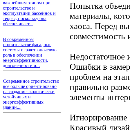
важнейшим этапом при
Попытка объеди
строительстве и
эксплуатации бассейнов и
материалы, кот
террас, поскольку она
хаоса. Перед вы
обеспечивает...
совместимость 
В современном
строительстве фасадные
системы играют ключевую
Недостаточное 
роль в обеспечении
энергоэффективности,
Ошибки в замер
долговечности и...
проблем на эта
Современное строительство
правильно разм
все больше ориентировано
на создание экологически
элементы интер
устойчивых и
энергоэффективных
зданий....
Игнорирование 
Красивый дизай