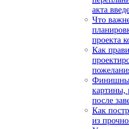
акта введ
Что важне
планиров
проекта к
Как прави
проектиро
пожелания
Финишные
картины, 
после за
Как постр
из прочно