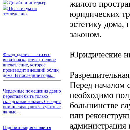
жилого простра
Дизайн и интерьер
Практикум по
юридических тр
земледелию
эстетику дома, 
законом.
Юридические н
Фасад здания — это его
визитная карточка, первое
впечатление, которое
производит внешний облик
Разрешительная
дома. В последние годы...
Перед началом 
Чердачные помещения давно
необходимо пол
перестали быть только
складскими зонами. Сегодня
большинстве сл
они превращаются в уютные
жилые...
или реконструк
администрация 
Гидроизоляция является