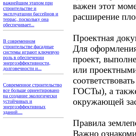
важнейшим этапом при
важен этот моме
строительстве и
эксплуатации бассейнов и
расширение пло
террас, поскольку она
обеспечивает...
Проектная доку
В современном
Для оформления
строительстве фасадные
системы играют ключевую
проект, выполн
роль в обеспечении
энергоэффективности,
или проектными
долговечности и...
соответствоват
Современное строительство
ГОСТы), а такж
все больше ориентировано
на создание экологически
окружающей зас
устойчивых и
энергоэффективных
зданий....
Правила землеп
Важно ознакоми