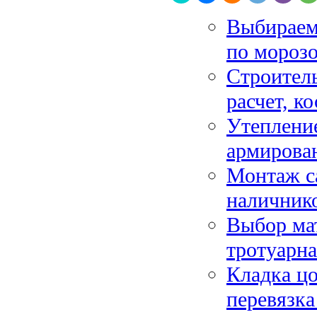
Выбираем
по мороз
Строитель
расчет, к
Утепление
армирован
Монтаж са
наличнико
Выбор мат
тротуарна
Кладка цо
перевязка