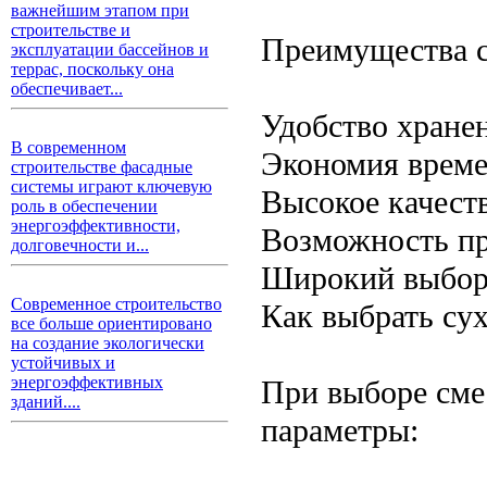
важнейшим этапом при
строительстве и
Преимущества с
эксплуатации бассейнов и
террас, поскольку она
обеспечивает...
Удобство хране
В современном
Экономия времен
строительстве фасадные
системы играют ключевую
Высокое качест
роль в обеспечении
энергоэффективности,
Возможность пр
долговечности и...
Широкий выбор 
Современное строительство
Как выбрать су
все больше ориентировано
на создание экологически
устойчивых и
энергоэффективных
При выборе сме
зданий....
параметры: