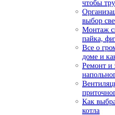
чтобы тру
Организац
выбор св
Монтаж с
пайка, ф
Все о гро
доме и ка
Ремонт и 
напольно
Вентиляци
приточног
Как выбра
котла