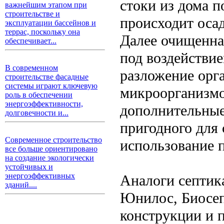
стоки из дома п
важнейшим этапом при
строительстве и
происходит осад
эксплуатации бассейнов и
террас, поскольку она
Далее очищенная
обеспечивает...
под воздействи
В современном
разложение орг
строительстве фасадные
системы играют ключевую
микроорганизмов
роль в обеспечении
энергоэффективности,
дополнительные
долговечности и...
пригодного для
Современное строительство
использование 
все больше ориентировано
на создание экологически
устойчивых и
энергоэффективных
Аналоги септик
зданий....
Юнилос, Биосеп
конструкции и 