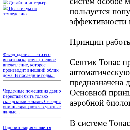
систем особое м
Дизайн и интерьер
Практикум по
пользуется поп
земледелию
эффективности 
Принцип работы
Фасад здания — это его
Септик Топас п
визитная карточка, первое
впечатление, которое
автоматическую
производит внешний облик
дома. В последние годы...
предназначена 
Основной принц
Чердачные помещения давно
перестали быть только
аэробной биоло
складскими зонами. Сегодня
они превращаются в уютные
жилые...
В системе Топас
Гидроизоляция является