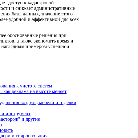
ает доступ к кадастровой
ости и снижает административные
нения базы данных, значение этого
олее удобной и эффективной для всех
олее обоснованные решения при
иктов, а также экономить время и
ся наглядным примером успешной
ования к чистоте систем
 как реклама на высоте меняет
удшения воздуха, мебели и отделки
а
и и инструмент
васторож" и другие
а
новить
двери и гидроизоляция