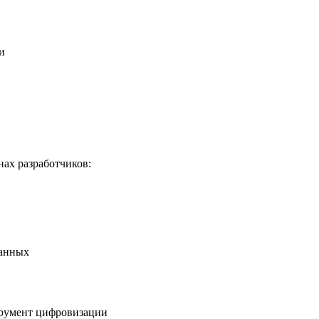
и
нах разработчиков:
данных
трумент цифровизации