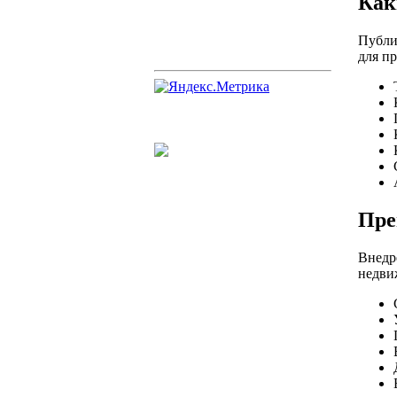
Как
Публи
для п
Пре
Внедр
недви