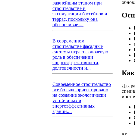
обновл
важнейшим этапом при
строительстве и
Осн
эксплуатации бассейнов и
террас, поскольку она
обеспечивает...
В современном
строительстве фасадные
системы играют ключевую
роль в обеспечении
энергоэффективности,
долговечности и...
Как
Современное строительство
Для р
все больше ориентировано
специ
на создание экологически
инстр
устойчивых и
энергоэффективных
зданий....