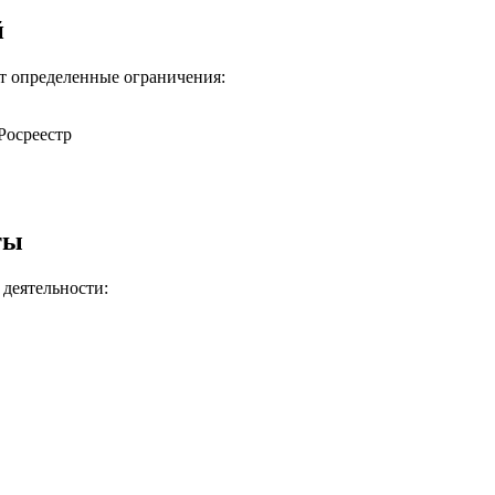
й
т определенные ограничения:
Росреестр
ты
 деятельности: