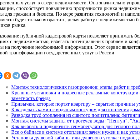
арственных услуг в сфере недвижимости. Она значительно упрощ
мации, способствует повышению прозрачности рынка недвижим
ры для граждан и бизнеса. По мере развития технологий и напол
мента будет только возрастать, делая работу с недвижимостью б
ников рынка.
ьзование публичной кадастровой карты позволяет принимать б
циях с недвижимостью, избегать потенциальных проблем и конфл
сы на получение необходимой информации. Этот сервис являет
вой трансформации государственных услуг в России.
Монтаж технологических газопроводов: этапы работ и треб
Крышные установки и подвесные рекламные конструкции –
заметность бренда
Привычки, которые портят квартиру – скрытые причины ух
Как сделать камин с водяным контуром для отопления дом
Разводка труб отопления из сшитого полиэтилена: фитинг
Монтаж системы защиты от протечек воды: "Нептун", "Ак
Как выбрать и подключить терморегулятор для теплого пол
Все о байпасе в системе отопления: зачем нужен и как уста
Установка душевой кабины или душевого уголка: поддон, 