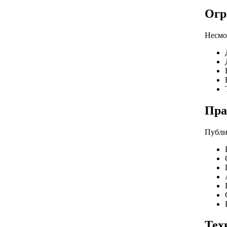
Огр
Несмо
Пра
Публи
Тех