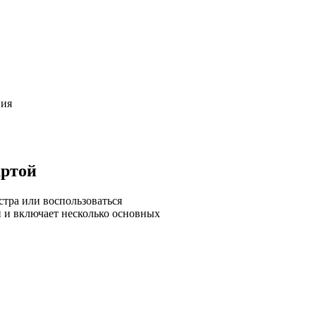
ния
артой
стра или воспользоваться
 и включает несколько основных