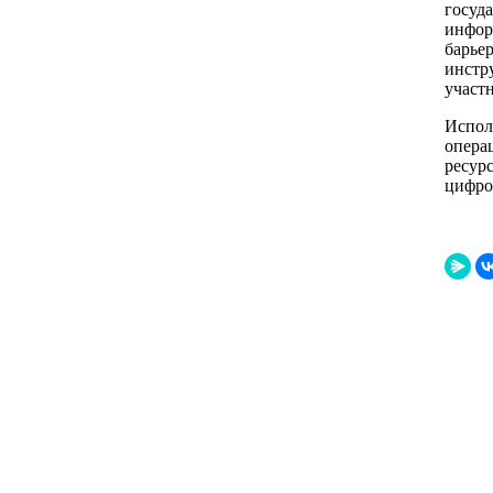
госуд
инфор
барье
инстру
участ
Испол
опера
ресур
цифро