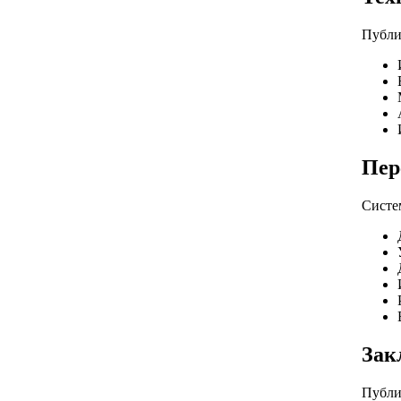
Публи
Пер
Систе
Зак
Публи