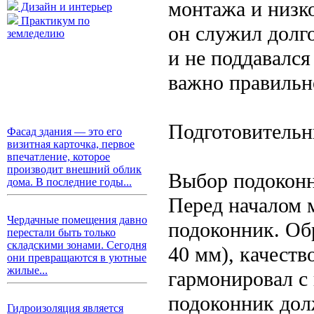
монтажа и низк
Дизайн и интерьер
Практикум по
он служил долг
земледелию
и не поддавалс
важно правильн
Подготовительн
Фасад здания — это его
визитная карточка, первое
впечатление, которое
производит внешний облик
Выбор подокон
дома. В последние годы...
Перед началом 
Чердачные помещения давно
подоконник. Об
перестали быть только
складскими зонами. Сегодня
40 мм), качеств
они превращаются в уютные
жилые...
гармонировал с
подоконник дол
Гидроизоляция является