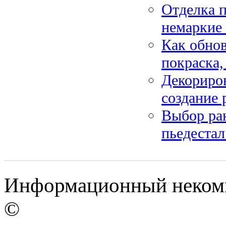
Отделка п
немаркие
Как обнов
покраска,
Декориров
создание 
Выбор рак
пьедестал
Информационный некомме
©