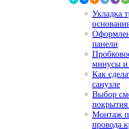
Укладка т
основани
Оформлени
панели
Пробковое
минусы и
Как сдела
санузле
Выбор сме
покрытия
Монтаж пл
провода к