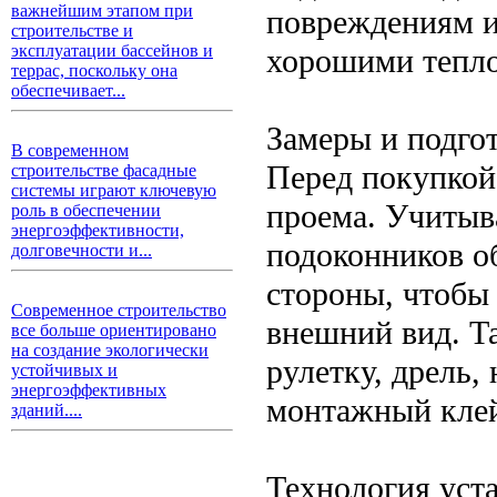
важнейшим этапом при
повреждениям и 
строительстве и
эксплуатации бассейнов и
хорошими тепло
террас, поскольку она
обеспечивает...
Замеры и подго
В современном
Перед покупкой
строительстве фасадные
системы играют ключевую
проема. Учитыв
роль в обеспечении
энергоэффективности,
подоконников о
долговечности и...
стороны, чтобы
Современное строительство
внешний вид. Т
все больше ориентировано
на создание экологически
рулетку, дрель,
устойчивых и
энергоэффективных
монтажный клей
зданий....
Технология уст