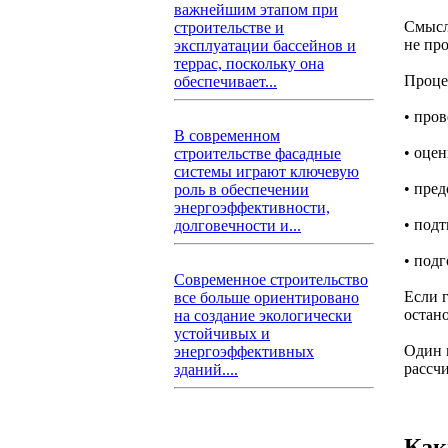
важнейшим этапом при
Смысл
строительстве и
не пр
эксплуатации бассейнов и
террас, поскольку она
Процед
обеспечивает...
• про
В современном
• оце
строительстве фасадные
системы играют ключевую
• пред
роль в обеспечении
энергоэффективности,
• подт
долговечности и...
• под
Современное строительство
Если 
все больше ориентировано
остан
на создание экологически
устойчивых и
Один 
энергоэффективных
рассчи
зданий....
Как