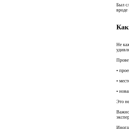
Был с
вроде 
Как
Не ка
удивля
Прове
• про
• мес
• нов
Это н
Важно
экспе
Иногд