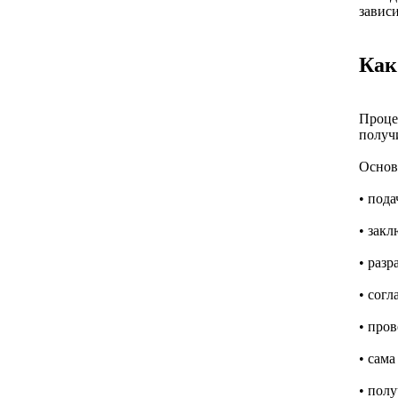
зависи
Как
Проце
получ
Основ
• пода
• закл
• раз
• согл
• про
• сама
• пол