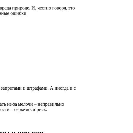
вреда природе. И, честно говоря, это
ёзные ошибки.
 запретами и штрафами. А иногда и с
ть из-за мелочи – неправильно
ости – серьёзный риск.
зы и чем они