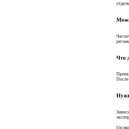
отдел
Можн
Части
регла
Что 
Проек
После
Нужн
Завис
экспе
Госэк