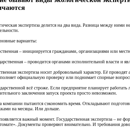
ичаются
ическая экспертиза делится на два вида. Разница между ними не
ельности.
сновные варианты:
ественная – инициируется гражданами, организациями или мест
дарственная – проводится органами исполнительной власти и явл
твенная экспертиза носит добровольный характер. Её проводят 
ополняет официальную проверку или поднимает спорные вопрос
дарственной всё строже. Если предприятие планирует работать ле
ительного заключения запуск проекта просто невозможен.
а компании пытаются сэкономить время. Откладывают подготовк
жками на месяцы. Или дольше.
 появляется важный момент. Государственная экспертиза – не ф
втомате». Документы проверяют внимательно. И требования дово