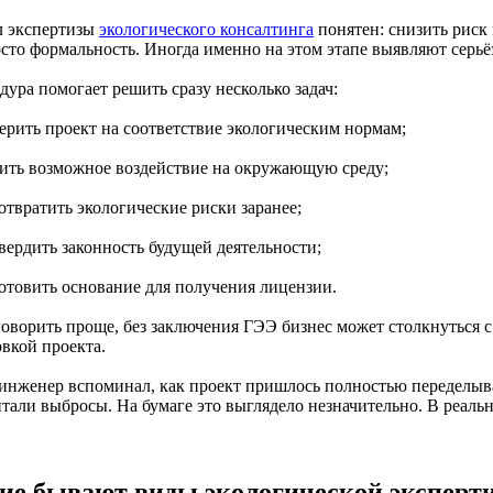
 экспертизы
экологического консалтинга
понятен: снизить риск 
осто формальность. Иногда именно на этом этапе выявляют серь
ура помогает решить сразу несколько задач:
верить проект на соответствие экологическим нормам;
нить возможное воздействие на окружающую среду;
отвратить экологические риски заранее;
вердить законность будущей деятельности;
готовить основание для получения лицензии.
говорить проще, без заключения ГЭЭ бизнес может столкнуться с
овкой проекта.
инженер вспоминал, как проект пришлось полностью переделыва
тали выбросы. На бумаге это выглядело незначительно. В реальн
ие бывают виды экологической эксперти