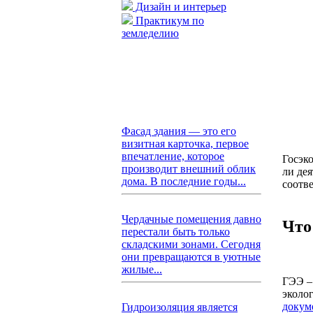
Дизайн и интерьер
Практикум по
земледелию
Фасад здания — это его
визитная карточка, первое
впечатление, которое
Госэко
производит внешний облик
ли де
дома. В последние годы...
соотве
Чердачные помещения давно
Что
перестали быть только
складскими зонами. Сегодня
они превращаются в уютные
жилые...
ГЭЭ –
эколо
докум
Гидроизоляция является