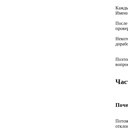
Кажды
Именн
После
прове
Некот
дорабо
Поэто
вопро
Час
Поче
Потом
откло