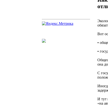
отл
Эколог
обязат
Вот о
• общ
• госу
Общес
она д
С госу
полож
Иногд
задер
И тут
«на а