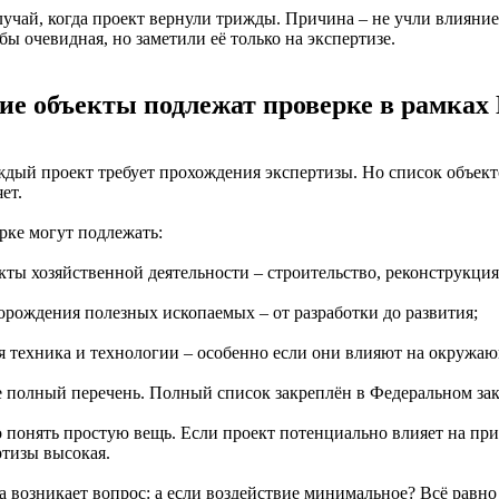
лучай, когда проект вернули трижды. Причина – не учли влиян
бы очевидная, но заметили её только на экспертизе.
ие объекты подлежат проверке в рамках
ждый проект требует прохождения экспертизы. Но список объект
ет.
рке могут подлежать:
екты хозяйственной деятельности – строительство, реконструкци
торождения полезных ископаемых – от разработки до развития;
ая техника и технологии – особенно если они влияют на окружа
е полный перечень. Полный список закреплён в Федеральном зак
 понять простую вещь. Если проект потенциально влияет на при
ртизы высокая.
а возникает вопрос: а если воздействие минимальное? Всё равно