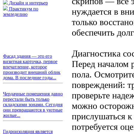
скрипов — все э
Дизайн и интерьер
Практикум по
нуждается в вн
земледелию
только восстано
обеспечить долг
Диагностика со
Фасад здания — это его
Перед началом 
визитная карточка, первое
впечатление, которое
пола. Осмотрит
производит внешний облик
дома. В последние годы...
повреждений: тр
проверьте надеж
Чердачные помещения давно
перестали быть только
можно осторожн
складскими зонами. Сегодня
они превращаются в уютные
прислушаться к
жилые...
потребуется оц
Гидроизоляция является