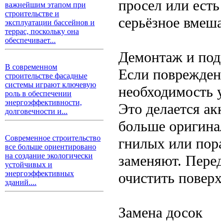
просел или есть
важнейшим этапом при
строительстве и
серьёзное вмеша
эксплуатации бассейнов и
террас, поскольку она
обеспечивает...
Демонтаж и под
В современном
Если поврежден
строительстве фасадные
системы играют ключевую
необходимость 
роль в обеспечении
энергоэффективности,
Это делается ак
долговечности и...
больше оригина
Современное строительство
гнилых или пор
все больше ориентировано
на создание экологически
заменяют. Пере
устойчивых и
энергоэффективных
очистить поверх
зданий....
Замена досок