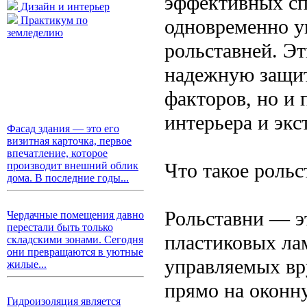
эффективных сп
Дизайн и интерьер
Практикум по
одновременно ук
земледелию
рольставней. Э
надежную защит
факторов, но и
интерьера и экс
Фасад здания — это его
визитная карточка, первое
впечатление, которое
Что такое роль
производит внешний облик
дома. В последние годы...
Рольставни — э
Чердачные помещения давно
перестали быть только
пластиковых ла
складскими зонами. Сегодня
они превращаются в уютные
управляемых вр
жилые...
прямо на оконну
Гидроизоляция является