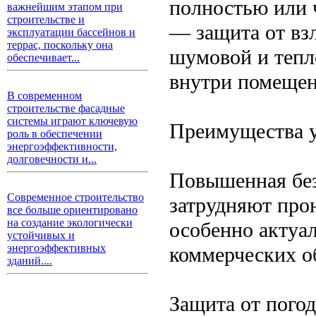
полностью или 
важнейшим этапом при
строительстве и
— защита от вз
эксплуатации бассейнов и
террас, поскольку она
шумовой и тепл
обеспечивает...
внутри помещен
В современном
строительстве фасадные
системы играют ключевую
Преимущества у
роль в обеспечении
энергоэффективности,
долговечности и...
Повышенная без
Современное строительство
затрудняют про
все больше ориентировано
на создание экологически
особенно актуал
устойчивых и
энергоэффективных
коммерческих о
зданий....
Защита от пого