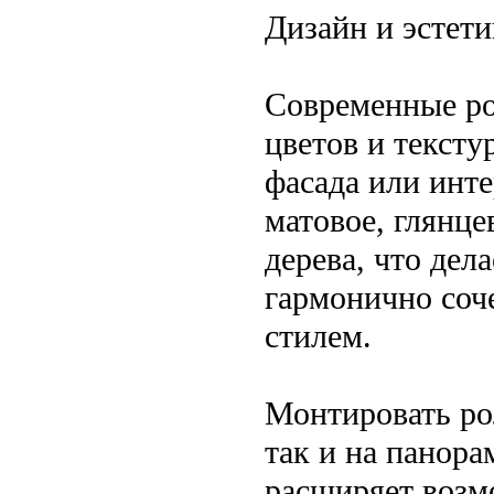
Дизайн и эстети
Современные ро
цветов и тексту
фасада или инт
матовое, глянце
дерева, что дел
гармонично со
стилем.
Монтировать ро
так и на панор
расширяет возм