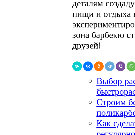
деталям создад
пищи и отдыха н
экспериментиро
зона барбекю с
друзей!
Выбор рас
быстрора
Строим бе
поликарб
Как сдела
регулярно