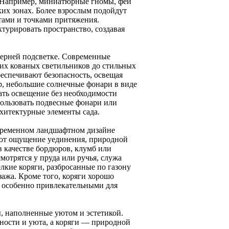
. Например, миниатюрные гномы, феи
их зонах. Более взрослым подойдут
нтами и точками притяжения.
турировать пространство, создавая
черней подсветке. Современные
их кованых светильников до стильных
еспечивают безопасность, освещая
р, небольшие солнечные фонари в виде
ать освещение без необходимости
пользовать подвесные фонари или
хитектурные элементы сада.
временном ландшафтном дизайне
дают ощущение уединения, природной
в качестве бордюров, клумб или
отрятся у пруда или ручья, служа
кие коряги, разбросанные по газону
ажа. Кроме того, коряги хорошо
х особенно привлекательными для
, наполненные уютом и эстетикой.
ности и уюта, а коряги — природной