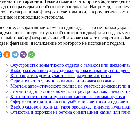
твенности и гармонии. Важно помнить, что при выборе декорат
 сада, его размеры и особенности ландшафта. Например, в совр
ьзовать сдержанные фигуры и светильники, а в романтическом 
енные и природные материалы.
лючение, декоративные элементы для сада — это не только украш
дуальность, подчеркнуть особенности ландшафта и создать место
льный подбор фигурок, фонарей и коряг сможет превратить обы
ы и фантазии, наслаждение от которого не иссякнет с годами.
Обустройство зоны тихого отдыха с гамаком или шезлонга
Выбор материалов для садовых дорожек: гравий, спил дере
Как защитить дом и участок от грызунов и кротов
Строительство уличного камина или очага из камня
Монтаж автоматического полива на участке: дождеватели 
Зимний сад в частном доме или пристройка: как сделать и 
Как построить теплицу из поликарбоната своими руками
Оформление цветников и клумб: многолетники и однолет
Выбор садовой техники: газонокосилка, триммер, культива
Отмостка и дорожки из бетона с имитацией камня или пли