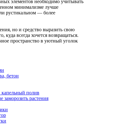
ивных элементов необходимо учитывать
еменном минимализме лучше
или рустикальном — более
ения, но и средство выразить свою
, куда всегда хочется возвращаться.
чное пространство в уютный уголок
ми
ва, бетон
и капельный полив
не заморозить растения
ники
тор
тки