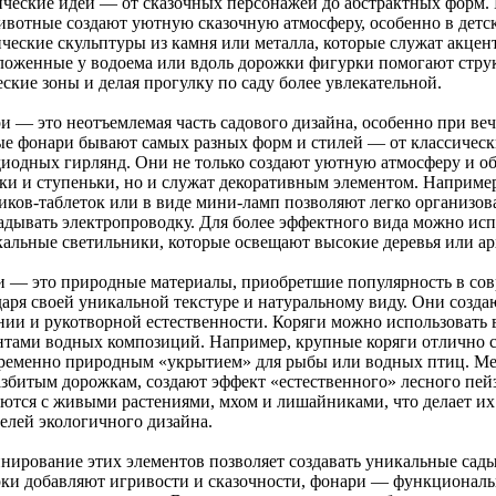
ические идеи — от сказочных персонажей до абстрактных форм
ивотные создают уютную сказочную атмосферу, особенно в детск
ические скульптуры из камня или металла, которые служат акце
ложенные у водоема или вдоль дорожки фигурки помогают струк
ские зоны и делая прогулку по саду более увлекательной.
и — это неотъемлемая часть садового дизайна, особенно при ве
ые фонари бывают самых разных форм и стилей — от классическ
диодных гирлянд. Они не только создают уютную атмосферу и об
ки и ступеньки, но и служат декоративным элементом. Наприме
иков-таблеток или в виде мини-ламп позволяют легко организов
адывать электропроводку. Для более эффектного вида можно ис
кальные светильники, которые освещают высокие деревья или ар
и — это природные материалы, приобретшие популярность в со
даря своей уникальной текстуре и натуральному виду. Они соз
нии и рукотворной естественности. Коряги можно использовать 
нтами водных композиций. Например, крупные коряги отлично см
ременно природным «укрытием» для рыбы или водных птиц. Мел
азбитым дорожкам, создают эффект «естественного» лесного пейз
аются с живыми растениями, мхом и лишайниками, что делает и
елей экологичного дизайна.
нирование этих элементов позволяет создавать уникальные сады
ки добавляют игривости и сказочности, фонари — функциональ