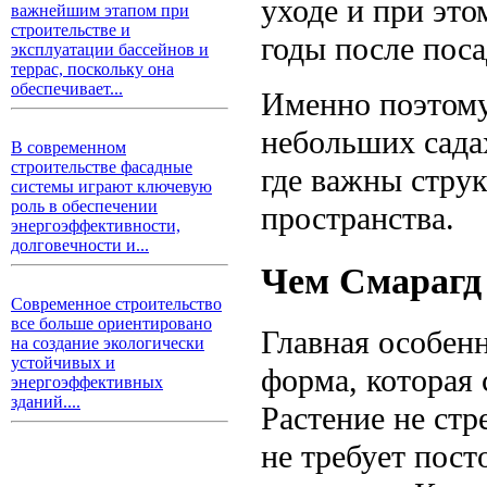
уходе и при это
важнейшим этапом при
строительстве и
годы после поса
эксплуатации бассейнов и
террас, поскольку она
обеспечивает...
Именно поэтом
небольших сада
В современном
строительстве фасадные
где важны стру
системы играют ключевую
роль в обеспечении
пространства.
энергоэффективности,
долговечности и...
Чем Смарагд 
Современное строительство
все больше ориентировано
Главная особенн
на создание экологически
устойчивых и
форма, которая 
энергоэффективных
зданий....
Растение не стр
не требует пост