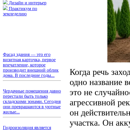
Дизайн и интерьер
Практикум по
земледелию
Фасад здания — это его
визитная карточка, первое
впечатление, которое
Когда речь захо
производит внешний облик
дома. В последние годы...
одно название в
это не случайно
Чердачные помещения давно
перестали быть только
агрессивной рек
складскими зонами. Сегодня
они превращаются в уютные
он действитель
жилые...
участка. Он ак
Гидроизоляция является