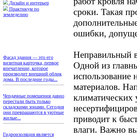
работ кровля на
Дизайн и интерьер
Практикум по
сроки. Такая пр
земледелию
дополнительные
ошибки, допущ
Неправильный в
Фасад здания — это его
Одной из главн
визитная карточка, первое
впечатление, которое
использование 
производит внешний облик
дома. В последние годы...
материалов. На
климатических 
Чердачные помещения давно
перестали быть только
несертифициров
складскими зонами. Сегодня
они превращаются в уютные
приводит к быс
жилые...
влаги. Важно в
Гидроизоляция является