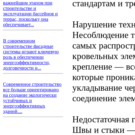
стандартам и тр
важнейшим этапом при
строительстве и
эксплуатации бассейнов и
террас, поскольку она
Нарушение техн
обеспечивает...
Несоблюдение т
В современном
самых распрос
строительстве фасадные
системы играют ключевую
кровельных эле
роль в обеспечении
энергоэффективности,
крепление — всё
долговечности и...
которые проник
Современное строительство
укладывание че
все больше ориентировано
на создание экологически
соединение элем
устойчивых и
энергоэффективных
зданий....
Недостаточная 
Швы и стыки — 