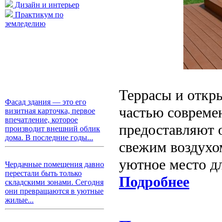
Дизайн и интерьер
Практикум по
земледелию
Террасы и откр
Фасад здания — это его
частью совреме
визитная карточка, первое
впечатление, которое
предоставляют 
производит внешний облик
дома. В последние годы...
свежим воздухом
уютное место дл
Чердачные помещения давно
перестали быть только
Подробнее
складскими зонами. Сегодня
они превращаются в уютные
жилые...