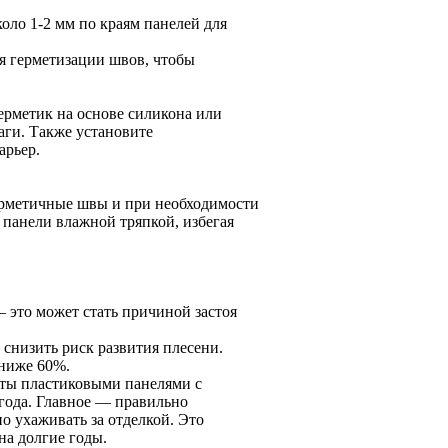
оло 1-2 мм по краям панелей для
я герметизации швов, чтобы
ерметик на основе силикона или
аги. Также установите
арьер.
ерметичные швы и при необходимости
 панели влажной тряпкой, избегая
 это может стать причиной застоя
снизить риск развития плесени.
 ниже 60%.
аты пластиковыми панелями с
лгода. Главное — правильно
о ухаживать за отделкой. Это
на долгие годы.