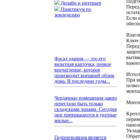
Подго
Дизайн и интерьер
Перед
Практикум по
остат
земледелию
Если 
обесп
Влаго
Ключ 
Перед
защит
вытяж
Фасад здания — это его
важно
визитная карточка, первое
впечатление, которое
Испол
производит внешний облик
При в
дома. В последние годы...
позво
монта
Чердачные помещения давно
Монта
перестали быть только
складскими зонами. Сегодня
Крепл
они превращаются в уютные
перим
жилые...
панел
Укладк
Обрат
Гидроизоляция является