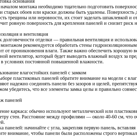
товка основания
 началом монтажа необходимо тщательно подготовить поверхность
ки старых обоев или краски должны быть удалены. Поверхность д
есть трещины или неровности, их стоит заделать шпаклевкой и о
ечит ровную поверхность для крепления панелей и снизит риск н
изоляция и вентиляция
к долговечности отделки — правильная вентиляция и использов
 монтажом рекомендуется обработать стены гидроизоляционным 
ит от проникновения влаги. Также важно обеспечить хорошую 
ной вентилятор, который будет выводить влажный воздух за пр
 в условиях постоянной повышенной влажности.
ьзование влагостойких панелей с замком
ыборе пластиковых панелей обратите внимание на модели с вла
ляют надежно соединять панели без зазоров и щелей, препятству
жом убедитесь, что все элементы замка целы и правильно совме
ж панелей
ение каркаса: обычно используют металлический или пластиков
етру стен. Расстояние между профилями — около 40-60 см, что
ей.
а панелей: начинайте с угла, закрепляя первую панель, вставляя
ите внимание, чтобы панели были расположены строго вертикал