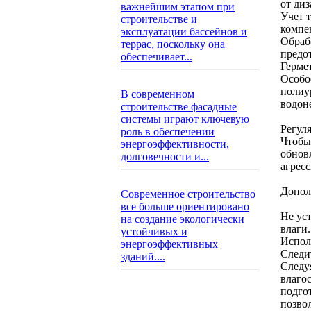
от диз
важнейшим этапом при
Учет 
строительстве и
компе
эксплуатации бассейнов и
Обраб
террас, поскольку она
предо
обеспечивает...
Герме
Особо
полиу
В современном
водон
строительстве фасадные
системы играют ключевую
Регул
роль в обеспечении
Чтобы
энергоэффективности,
обнов
долговечности и...
агрес
Допол
Современное строительство
все больше ориентировано
Не ус
на создание экологически
влаги.
устойчивых и
Испол
энергоэффективных
Следи
зданий....
Следу
влагос
подго
позво