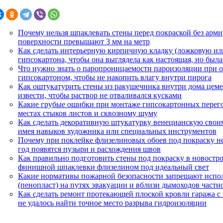
Почему нельзя шпаклевать стены перед покраской без арм
поверхности превышают 3 мм на метр
Как сделать интерьерную кирпичную кладку (ложковую или
гипсокартона, чтобы она выглядела как настоящая, но была
Что нужно знать о паропроницаемости пароизоляции при о
гипсокартоном, чтобы не накопить влагу внутри пирога
Как оштукатурить стены из ракушечника внутри дома цем
извести, чтобы раствор не отваливался кусками
Какие грубые ошибки при монтаже гипсокартонных перего
местах стыков листов и сквозному шуму
Как сделать декоративную штукатурку венецианскую свои
имея навыков художника или специальных инструментов
Почему при поклейке флизелиновых обоев под покраску нел
год появятся пузыри и расхождения швов
Как правильно подготовить стены под покраску в новостро
финишной шпаклевки флизелином под идеальный свет
Какие нормативы пожарной безопасности запрещают испол
(пенопласт) на путях эвакуации и вблизи дымоходов частн
Как сделать ремонт протекающей плоской кровли гаража с
не удалось найти точное место разрыва гидроизоляции