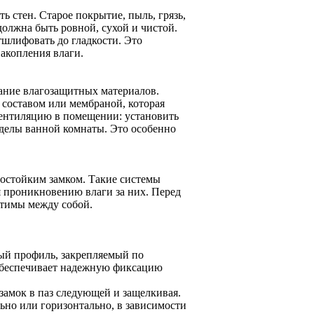
 стен. Старое покрытие, пыль, грязь,
олжна быть ровной, сухой и чистой.
тшлифовать до гладкости. Это
акопления влаги.
ание влагозащитных материалов.
составом или мембраной, которая
вентиляцию в помещении: установить
еделы ванной комнаты. Это особенно
гостойким замком. Такие системы
я проникновению влаги за них. Перед
стимы между собой.
ый профиль, закрепляемый по
 обеспечивает надежную фиксацию
 замок в паз следующей и защелкивая.
ьно или горизонтально, в зависимости