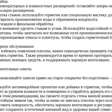
айна.
температурных и влажностных расширений: оставляйте зазоры ок
нсации расширения.
отка стыков: используйте герметик или специальную мастику дл
твратить проникновение воды и образования конденсата.
тизация и финальная обработка
е внимание уделите стыкам и углам. Используйте водостойкий г
ретана, чтобы запечатать все возможные пути проникновения вл
епроницаемые откосы и плинтусы, чтобы создать герметичный б
ярное обслуживание
 избежать появления плесени, важно периодически проверять г
лять герметик. Также рекомендуется время от времени протирать
сивных моющих средств, и поддерживать хорошую вентиляцию.
нительные советы
танавливайте панели прямо на старое покрытие без подготовки —
ьзуйте антимикробные пропитки или добавки в герметик, чтобы 
те за уровнем влажности в помещении и старайтесь держать его
я этим рекомендациям, вы сможете отделать стены ванной комн
тойким замком так, чтобы за ними не завелась плесень через по
товить поверхность, обеспечить хорошую вентиляцию и регулярн
лит сохранить эстетичный внешний вид и здоровье вашей семьи 