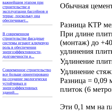
важнейшим этапом при
Обычная цементн
строительстве и
эксплуатации бассейнов и
террас, поскольку она
обеспечивает...
Разница КТР ме
При длине плитк
В современном
строительстве фасадные
(монтаж) до +40
системы играют ключевую
роль в обеспечении
удлинения плитк
энергоэффективности,
долговечности и...
Удлинение плитк
Удлинение стяжк
Современное строительство
все больше ориентировано
Разница = 0,09 
на создание экологически
устойчивых и
плиток (6 метро
энергоэффективных
зданий....
Эти 0,1 мм на п