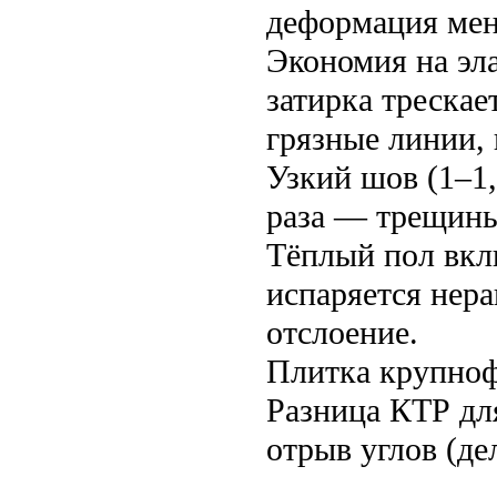
деформация мен
Экономия на эл
затирка трескае
грязные линии, 
Узкий шов (1–1,
раза — трещин
Тёплый пол вкл
испаряется нер
отслоение.
Плитка крупноф
Разница КТР дл
отрыв углов (де