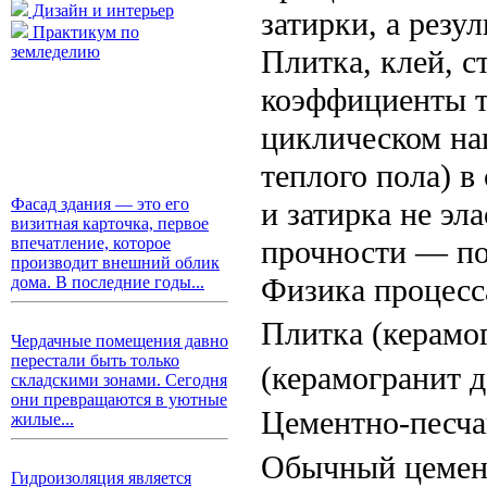
Дизайн и интерьер
затирки, а резу
Практикум по
земледелию
Плитка, клей, с
коэффициенты т
циклическом на
теплого пола) в
Фасад здания — это его
и затирка не э
визитная карточка, первое
прочности — п
впечатление, которое
производит внешний облик
Физика процесс
дома. В последние годы...
Плитка (керамог
Чердачные помещения давно
перестали быть только
(керамогранит д
складскими зонами. Сегодня
они превращаются в уютные
Цементно-песчан
жилые...
Обычный цемент
Гидроизоляция является