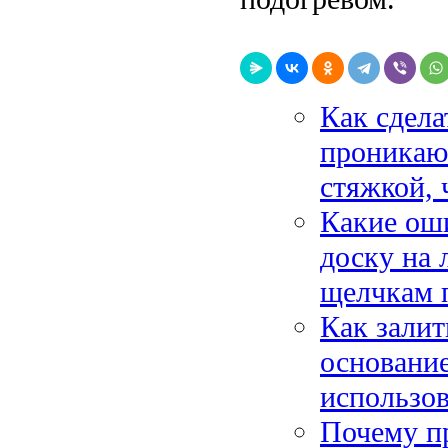
Как сдела
проникаю
стяжкой, 
Какие ош
доску на 
щелчкам п
Как зали
основание
использов
Почему пр