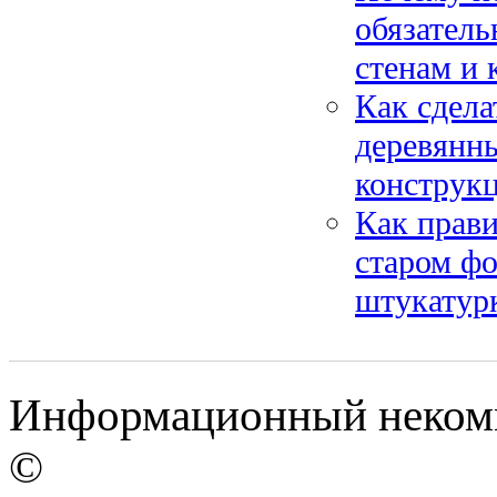
обязатель
стенам и 
Как сдела
деревянны
конструк
Как прави
старом фо
штукатурк
Информационный некомме
©