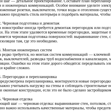
й шаг — детальное проектирование. Составьте план перепланир
и и инженерных коммуникаций. Особое внимание уделите электр
ложенные розетки, выключатели, точки воды и отопления сущес
 важно продумать стиль интерьера и подобрать материалы, чтобы
2. Черновая подготовка и демонтаж
в новостройке иногда требуется демонтаж перегородок или подг
ки. На этом этапе удаляются временные перегородки, защитные п
няется черновая подготовка поверхностей: выравнивание стен, с
золяции там, где это необходимо.
3. Монтаж инженерных систем
а редко требуется, но монтаж систем коммуникаций — ключевой 
ок, выключателей, разводка труб водоснабжения и канализации, 
ляции. Ошибки на этом этапе дорого обходятся: переделывать эл
ки крайне сложно.
4. Перегородки и перепланировка
предусмотрена перепланировка, монтируются новые перегородки 
 важно учитывать нагрузку на стены и соблюдать строительные 
 и оконные конструкции, если это не было сделано застройщиком
. Черновая отделка
ющий шаг — черновая отделка: выравнивание стен, потолков, ст
нно важно использовать качественные материалы, чтобы предот