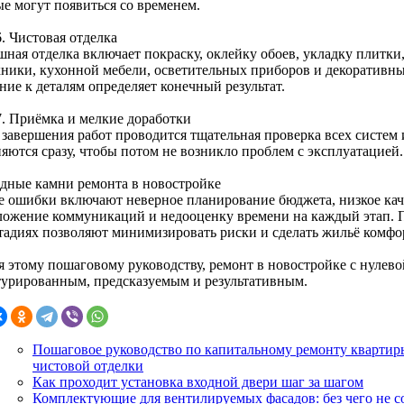
ые могут появиться со временем.
. Чистовая отделка
ная отделка включает покраску, оклейку обоев, укладку плитки,
хники, кухонной мебели, осветительных приборов и декоративны
ние к деталям определяет конечный результат.
7. Приёмка и мелкие доработки
 завершения работ проводится тщательная проверка всех систем
яются сразу, чтобы потом не возникло проблем с эксплуатацией.
дные камни ремонта в новостройке
е ошибки включают неверное планирование бюджета, низкое кач
ложение коммуникаций и недооценку времени на каждый этап. 
стадиях позволяют минимизировать риски и сделать жильё комф
я этому пошаговому руководству, ремонт в новостройке с нулево
турированным, предсказуемым и результативным.
Пошаговое руководство по капитальному ремонту квартиры
чистовой отделки
Как проходит установка входной двери шаг за шагом
Комплектующие для вентилируемых фасадов: без чего не с