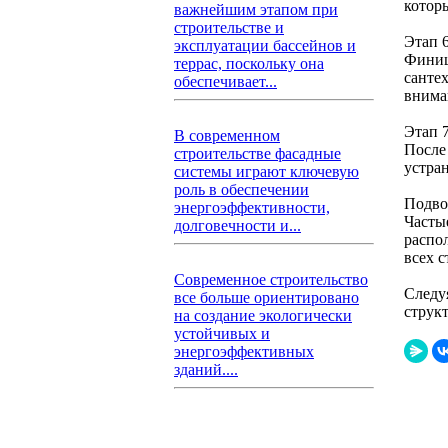
котор
важнейшим этапом при
строительстве и
Этап 6
эксплуатации бассейнов и
Финиш
террас, поскольку она
санте
обеспечивает...
внима
Этап 
В современном
После
строительстве фасадные
устран
системы играют ключевую
роль в обеспечении
Подво
энергоэффективности,
Часты
долговечности и...
распо
всех 
Современное строительство
Следу
все больше ориентировано
струк
на создание экологически
устойчивых и
энергоэффективных
зданий....