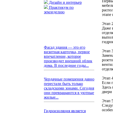
Первы
Дизайн и интерьер
мебел
Практикум по
распо
земледелию
этапе
Этап 
Даже 
отдел
выпол
гидрои
Фасад здания — это его
Этап 
визитная карточка, первое
Замен
впечатление, которое
розет
производит внешний облик
венти
дома. В последние годы...
отдел
Этап 
Чердачные помещения давно
Если 
перестали быть только
Здесь
складскими зонами. Сегодня
двери
они превращаются в уютные
жилые...
Этап 5
Следу
особе
Гидроизоляция является