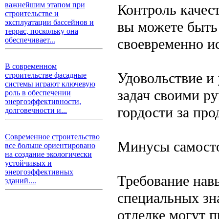
важнейшим этапом при
Контроль качес
строительстве и
эксплуатации бассейнов и
вы можете быть
террас, поскольку она
своевременно и
обеспечивает...
В современном
Удовольствие и
строительстве фасадные
системы играют ключевую
задач своими р
роль в обеспечении
энергоэффективности,
гордости за про
долговечности и...
Современное строительство
Минусы самосто
все больше ориентировано
на создание экологически
устойчивых и
энергоэффективных
Требование нав
зданий....
специальных зн
отделке могут 