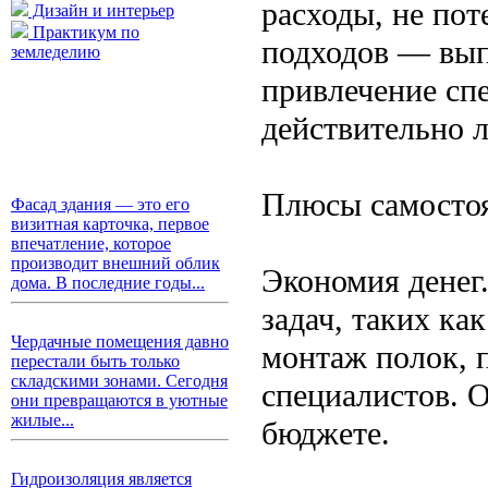
расходы, не пот
Дизайн и интерьер
Практикум по
подходов — вып
земледелию
привлечение сп
действительно л
Плюсы самостоя
Фасад здания — это его
визитная карточка, первое
впечатление, которое
производит внешний облик
Экономия денег
дома. В последние годы...
задач, таких ка
Чердачные помещения давно
монтаж полок, п
перестали быть только
складскими зонами. Сегодня
специалистов. 
они превращаются в уютные
жилые...
бюджете.
Гидроизоляция является