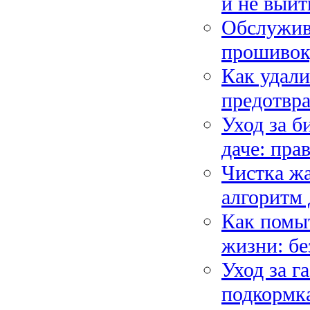
и не выйт
Обслужив
прошивок,
Как удали
предотвра
Уход за б
даче: пра
Чистка ж
алгоритм 
Как помыт
жизни: б
Уход за г
подкормка