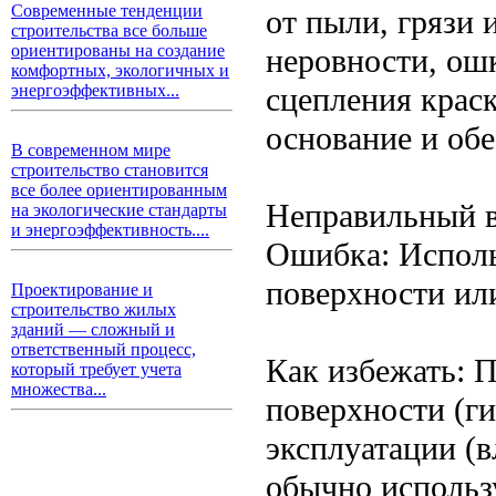
Современные тенденции
от пыли, грязи
строительства все больше
ориентированы на создание
неровности, ош
комфортных, экологичных и
сцепления крас
энергоэффективных...
основание и обе
В современном мире
строительство становится
все более ориентированным
Неправильный 
на экологические стандарты
и энергоэффективность....
Ошибка: Исполь
поверхности ил
Проектирование и
строительство жилых
зданий — сложный и
ответственный процесс,
Как избежать: П
который требует учета
множества...
поверхности (ги
эксплуатации (в
обычно использ