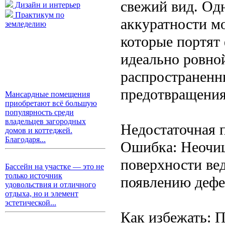
свежий вид. Од
Дизайн и интерьер
Практикум по
аккуратности м
земледелию
которые портят
идеально ровной
распространенн
предотвращения
Мансардные помещения
приобретают всё большую
популярность среди
владельцев загородных
Недостаточная 
домов и коттеджей.
Благодаря...
Ошибка: Неочищ
поверхности ве
Бассейн на участке — это не
только источник
появлению дефе
удовольствия и отличного
отдыха, но и элемент
эстетической...
Как избежать: 