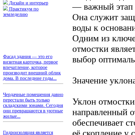
Дизайн и интерьер
— важный этап 
Практикум по
земледелию
Она служит защ
воды к основан
Одним из ключе
отмостки являе
Фасад здания — это его
выбор оптималь
визитная карточка, первое
впечатление, которое
производит внешний облик
Значение уклон
дома. В последние годы...
Чердачные помещения давно
Уклон отмостки
перестали быть только
складскими зонами. Сегодня
направленный о
они превращаются в уютные
жилые...
обеспечивает ст
её скопление у 
Гидроизоляция является