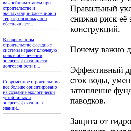
важнейшим этапом при
Правильный укл
строительстве и
эксплуатации бассейнов и
снижая риск её 
террас, поскольку она
обеспечивает...
конструкций.
В современном
строительстве фасадные
Почему важно д
системы играют ключевую
роль в обеспечении
энергоэффективности,
долговечности и...
Эффективный др
сток воды, уме
Современное строительство
все больше ориентировано
затопление фун
на создание экологически
устойчивых и
паводков.
энергоэффективных
зданий....
Защита от гидр