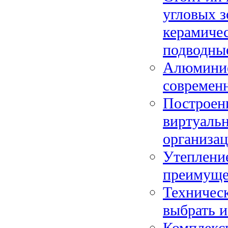
угловых з
керамиче
подводны
Алюминие
современн
Построен
виртуаль
организа
Утеплени
преимуще
Техническ
выбрать и
Комплексы