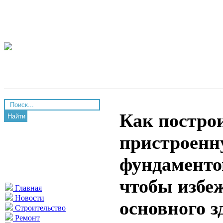
Как постро
Найти
пристроенн
фундаменто
чтобы избе
Главная
Новости
основного з
Строительство
Ремонт