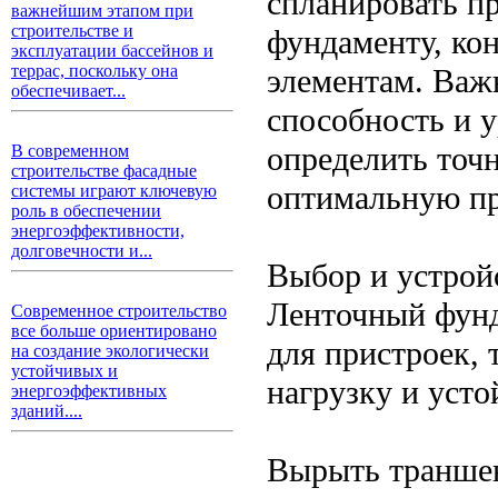
спланировать п
важнейшим этапом при
строительстве и
фундаменту, ко
эксплуатации бассейнов и
террас, поскольку она
элементам. Важ
обеспечивает...
способность и 
определить точ
В современном
строительстве фасадные
оптимальную пр
системы играют ключевую
роль в обеспечении
энергоэффективности,
долговечности и...
Выбор и устрой
Ленточный фунд
Современное строительство
все больше ориентировано
для пристроек, 
на создание экологически
устойчивых и
нагрузку и усто
энергоэффективных
зданий....
Вырыть траншею