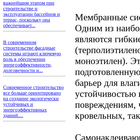
важнейшим этапом при
строительстве и
эксплуатации бассейнов и
Мембранные си
террас, поскольку она
Одним из наибо
обеспечивает...
являются гибки
В современном
(терполиэтилен
строительстве фасадные
системы играют ключевую
моноэтилен). Э
роль в обеспечении
энергоэффективности,
подготовленную
долговечности и...
барьер для влаг
Современное строительство
устойчивостью 
все больше ориентировано
на создание экологически
повреждениям, ч
устойчивых и
энергоэффективных
кровельных, так
зданий....
Самонаклеиваю