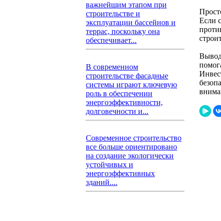
важнейшим этапом при
Прост
строительстве и
Если 
эксплуатации бассейнов и
проти
террас, поскольку она
строит
обеспечивает...
Вывод
помог
В современном
Инвес
строительстве фасадные
безоп
системы играют ключевую
внима
роль в обеспечении
энергоэффективности,
долговечности и...
Современное строительство
все больше ориентировано
на создание экологически
устойчивых и
энергоэффективных
зданий....