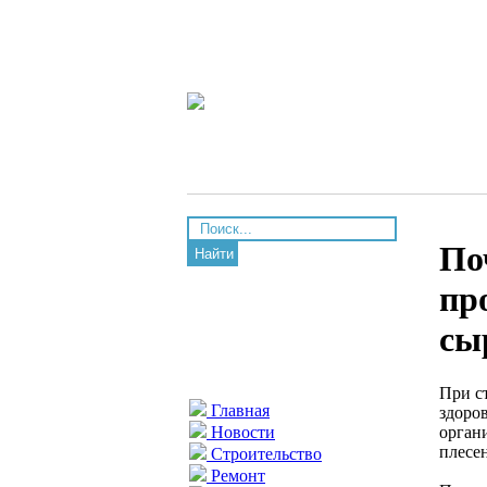
По
Найти
пр
сы
При с
Главная
здоро
орган
Новости
плесе
Строительство
Ремонт