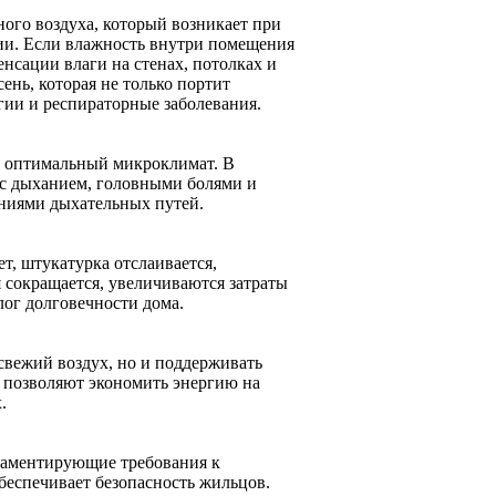
ного воздуха, который возникает при
ии. Если влажность внутри помещения
нсации влаги на стенах, потолках и
ень, которая не только портит
ргии и респираторные заболевания.
т оптимальный микроклимат. В
 с дыханием, головными болями и
аниями дыхательных путей.
т, штукатурка отслаивается,
 сокращается, увеличиваются затраты
ог долговечности дома.
свежий воздух, но и поддерживать
 позволяют экономить энергию на
.
ламентирующие требования к
еспечивает безопасность жильцов.