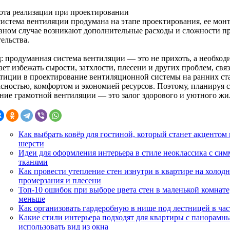
ота реализации при проектировании
система вентиляции продумана на этапе проектирования, ее мон
вном случае возникают дополнительные расходы и сложности пр
ельства.
: продуманная система вентиляции — это не прихоть, а необходи
ает избежать сырости, затхлости, плесени и других проблем, св
тиции в проектирование вентиляционной системы на ранних ст
асностью, комфортом и экономией ресурсов. Поэтому, планируя с
ние грамотной вентиляции — это залог здорового и уютного жил
Как выбрать ковёр для гостиной, который станет акцентом 
шерсти
Идеи для оформления интерьера в стиле неоклассика с си
тканями
Как провести утепление стен изнутри в квартире на холодн
промерзания и плесени
Топ-10 ошибок при выборе цвета стен в маленькой комнате
меньше
Как организовать гардеробную в нише под лестницей в ча
Какие стили интерьера подходят для квартиры с панорамн
использовать вид из окна