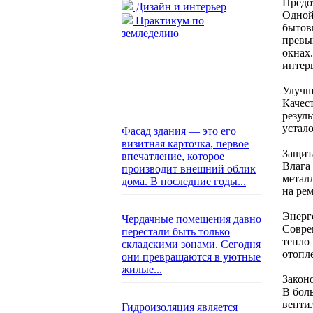
Предо
Дизайн и интерьер
Одной
Практикум по
бытов
земледелию
превы
окнах.
интер
Улучш
Качес
резул
устал
Фасад здания — это его
визитная карточка, первое
Защит
впечатление, которое
Влага
производит внешний облик
метал
дома. В последние годы...
на ре
Энерг
Чердачные помещения давно
Совре
перестали быть только
тепло
складскими зонами. Сегодня
отопл
они превращаются в уютные
жилые...
Закон
В бол
венти
Гидроизоляция является