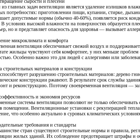
твращение сырости и плесени
 из главных задач вентиляции является удаление излишков влаж
ых потребностях: приготовлении пищи, купании, стирке, дыхан
шает допустимые нормы (обычно 40-60%), появляется риск конде
 В условиях высокой влажности на поверхностях образуется плес
ьер, но и представляет опасность для здоровья — вызывает алле
ение микроклимата и комфорта
твенная вентиляция обеспечивает свежий воздух и поддерживае
ьтате жильцы чувствуют себя комфортнее, у них меньше проблем
остью. Особенно важно это для людей с аллергиями или заболев
а строительных материалов и конструкции
 способствует разрушению строительных материалов: дерево гние
лические конструкции ржавеют. В результате срок службы здания
монт и реконструкцию. Поэтому своевременная вентиляция — зал
оэффективность и экономия ресурсов
менные системы вентиляции позволяют не только обеспечивать 
 в помещении. Вентиляционные установки с рекуперацией тепла
ение, что особенно актуально в суровых климатических условиях
одательные требования и стандарты
ьшинстве стран существуют строительные нормы и правила, рег
ляции жилых зданий. Их соблюдение предотвращает штрафы и об