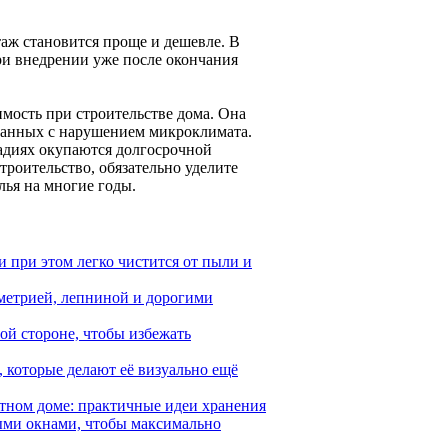
таж становится проще и дешевле. В
и внедрении уже после окончания
мость при строительстве дома. Она
язанных с нарушением микроклимата.
адиях окупаются долгосрочной
троительство, обязательно уделите
ья на многие годы.
и при этом легко чистится от пыли и
мметрией, лепниной и дорогими
ой стороне, чтобы избежать
, которые делают её визуально ещё
стном доме: практичные идеи хранения
ыми окнами, чтобы максимально