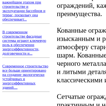
важнейшим этапом при
ограждений, ка
строительстве и
эксплуатации бассейнов и
преимущества.
террас, поскольку она
обеспечивает...
Кованные ограж
В современном
строительстве фасадные
изысканным и 
системы играют ключевую
атмосферу стар
роль в обеспечении
энергоэффективности,
шарм. Кованные
долговечности и...
черного металл
Современное строительство
и литыми детал
все больше ориентировано
на создание экологически
классическими 
устойчивых и
энергоэффективных
зданий....
Сетчатые ограж
практичным и н