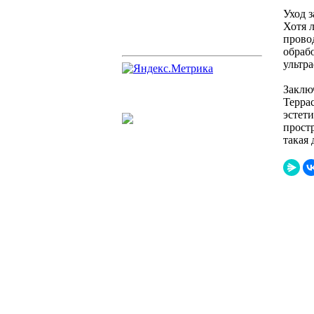
Уход з
Хотя 
провод
обраб
ультр
Заклю
Террас
эстет
прост
такая 