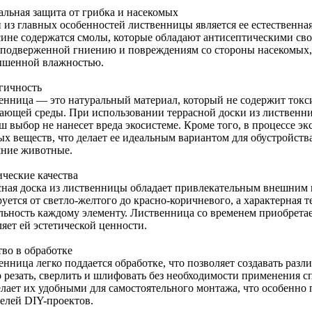
альная защита от грибка и насекомых
 из главных особенностей лиственницы является ее естественная
сине содержатся смолы, которые обладают антисептическими сво
 подверженной гниению и повреждениям со стороны насекомых, 
ышенной влажностью.
гичность
енница — это натуральный материал, который не содержит токс
ающей среды. При использовании террасной доски из лиственни
ш выбор не нанесет вреда экосистеме. Кроме того, в процессе э
х веществ, что делает ее идеальным вариантом для обустройства
ние животные.
ические качества
сная доска из лиственницы обладает привлекательным внешним 
уется от светло-желтого до красно-коричневого, а характерная 
льность каждому элементу. Лиственница со временем приобретае
яет ей эстетической ценности.
тво в обработке
енница легко поддается обработке, что позволяет создавать раз
 резать, сверлить и шлифовать без необходимости применения с
елает их удобными для самостоятельного монтажа, что особенно 
елей DIY-проектов.