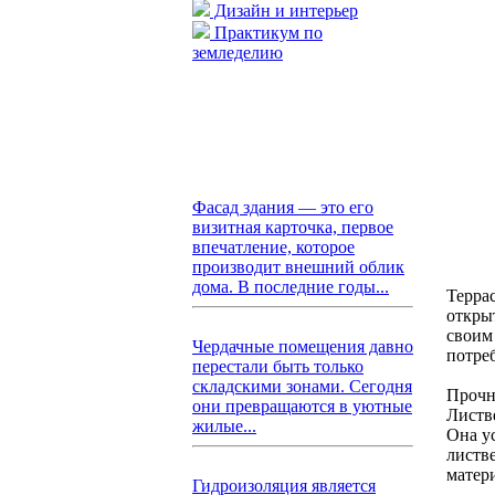
Дизайн и интерьер
Практикум по
земледелию
Фасад здания — это его
визитная карточка, первое
впечатление, которое
производит внешний облик
дома. В последние годы...
Терра
откры
своим
Чердачные помещения давно
потре
перестали быть только
складскими зонами. Сегодня
Прочн
они превращаются в уютные
Листв
жилые...
Она у
листве
матер
Гидроизоляция является