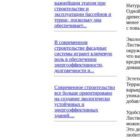
важнейшим этапом при
Натур
строительстве и
Одной
эксплуатации бассейнов и
древе
террас, поскольку она
менее
обеспечивает...
с пов
Эколо
В современном
Листв
строительстве фасадные
окруж
системы играют ключевую
что ва
роль в обеспечении
вредны
энергоэффективности,
домаш
долговечности и...
Эстет
Терра
Современное строительство
варьир
все больше ориентировано
уника
на создание экологически
добавл
устойчивых и
энергоэффективных
Удобс
зданий....
Листв
можно
Это д
любит