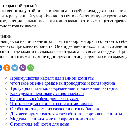
а террасной доской
лиственница устойчива к внешним воздействиям, для продления 
ить регулярный уход. Это включает в себя очистку от грязи и м
отку специальными маслами или лаками, которые защитят древес
афиолетовых лучей.
чение
ная доска из лиственницы — это выбор, который сочетает в себе
ическую привлекательность. Она идеально подходит для создан
ранств, где можно наслаждаться отдыхом на свежем воздухе. Пр
доска прослужит вам не одно десятилетие, радуя глаз и создавая
Преимущества кафеля для ванной комнаты
Что такое оценка дома: как проводится и когда нужна
Тротуарная плитка: современный и надежный материал
Как сделать перетяжку старой мебели
Строительный фен: для чего нужен
Что такое цемент и как его изготавливают
Особенности дома из газосиликатных блоков
Для чего применяются железобетонные дорожные плиты
Модульные прихожие в современном стиле
Отопительный котел для дома