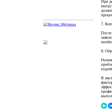
При до
выгру
должн
процес
7. Кон
После 
заявл
необх
8. Обр
Налаж
пробл
подоб
В зак
фактор
эффек
профе
выпол