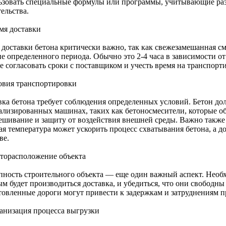
ьзовать специальные формулы или программы, учитывающие раз
ельства.
емя доставки
 доставки бетона критически важно, так как свежезамешанная см
ие определенного периода. Обычно это 2-4 часа в зависимости о
е согласовать сроки с поставщиком и учесть время на транспорт
ловия транспортировки
вка бетона требует соблюдения определенных условий. Бетон до
ализированных машинах, таких как бетоносмесители, которые о
ешивание и защиту от воздействия внешней среды. Важно также 
ая температура может ускорить процесс схватывания бетона, а д
ве.
сторасположение объекта
пность строительного объекта — еще один важный аспект. Необх
м будет производиться доставка, и убедиться, что они свободны
товленные дороги могут привести к задержкам и затруднениям п
ганизация процесса выгрузки