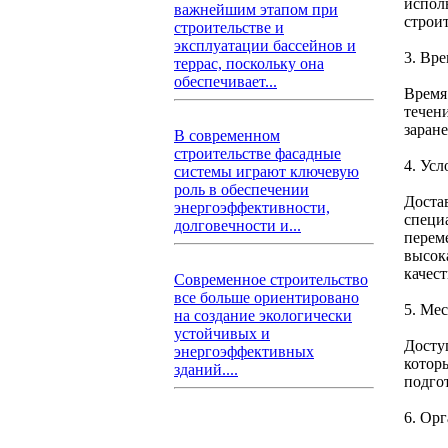
испол
важнейшим этапом при
строит
строительстве и
эксплуатации бассейнов и
3. Вр
террас, поскольку она
обеспечивает...
Время
течен
заране
В современном
строительстве фасадные
4. Ус
системы играют ключевую
роль в обеспечении
Доста
энергоэффективности,
специ
долговечности и...
перем
высок
качест
Современное строительство
все больше ориентировано
5. Ме
на создание экологически
устойчивых и
Досту
энергоэффективных
которы
зданий....
подго
6. Ор