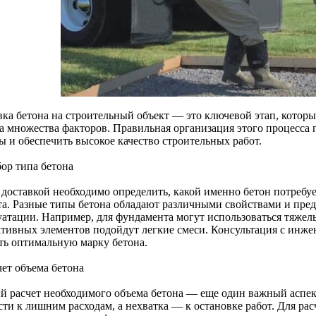
вка бетона на строительный объект — это ключевой этап, котор
та множества факторов. Правильная организация этого процесса п
ы и обеспечить высокое качество строительных работ.
бор типа бетона
 доставкой необходимо определить, какой именно бетон потребуе
та. Разные типы бетона обладают различными свойствами и пре
уатации. Например, для фундамента могут использоваться тяжелы
ативных элементов подойдут легкие смеси. Консультация с инж
ть оптимальную марку бетона.
чет объема бетона
й расчет необходимого объема бетона — еще один важный аспек
сти к лишним расходам, а нехватка — к остановке работ. Для ра