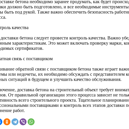
ставке бетона необходимо заранее продумать, как будет происхо
зки должно быть подготовлено, и все необходимые инструменты 
ы быть под рукой. Также важно обеспечить безопасность работни
са.
троль качества
доставки бетона следует провести контроль качества. Важно убед
енным характеристикам. Это может включать проверку марки, ко
одимых сертификатов.
атная связь с поставщиком
ивание обратной связи с поставщиком бетона также играет важн
емы или недочеты, их необходимо обсуждать с представителем 
ных ситуаций в будущем и улучшить качество обслуживания.
лючение, доставка бетона на строительный объект требует внима
ов. От правильной организации этого процесса зависит не тольк
тивность всего строительного проекта. Тщательное планирование
ссиональными поставщиками и контроль всех этапов доставки п
нение работ.