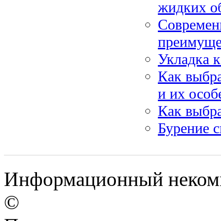
жидких о
Современн
преимуще
Укладка к
Как выбра
и их особ
Как выбра
Бурение с
Информационный некомме
©