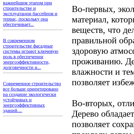
важнейшим этапом при
Во-первых, эко
строительстве и
эксплуатации бассейнов и
материал, кото
террас, поскольку она
обеспечивает...
веществ, что де
правильной обра
В современном
строительстве фасадные
здоровую атмос
системы играют ключевую
роль в обеспечении
проживанию. Де
энергоэффективности,
долговечности и...
влажности и те
позволяет избеж
Современное строительство
все больше ориентировано
на создание экологически
устойчивых и
Во-вторых, отл
энергоэффективных
зданий....
Дерево обладае
позволяет сохра