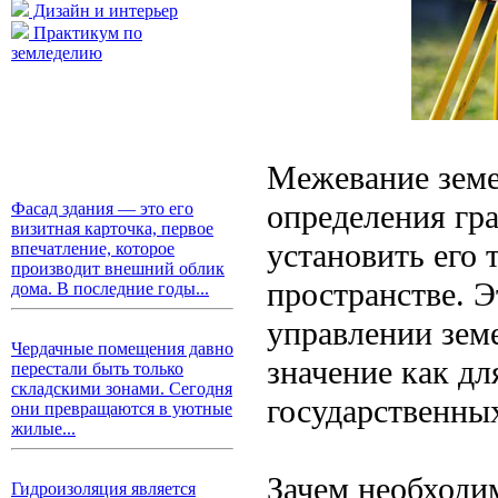
Дизайн и интерьер
Практикум по
земледелию
Межевание земе
определения гра
Фасад здания — это его
визитная карточка, первое
установить его 
впечатление, которое
производит внешний облик
пространстве. Э
дома. В последние годы...
управлении зем
Чердачные помещения давно
значение как дл
перестали быть только
складскими зонами. Сегодня
государственных
они превращаются в уютные
жилые...
Зачем необходи
Гидроизоляция является