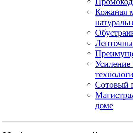
Промокод
Кожаная м
натураль
Обустраив
Ленточны
Преимущес
Усиление
технолог
Сотовый 
Магистрал
доме