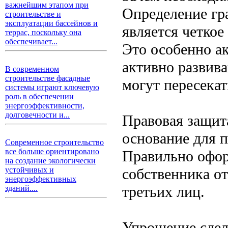
важнейшим этапом при
Определение гр
строительстве и
эксплуатации бассейнов и
является четкое
террас, поскольку она
обеспечивает...
Это особенно ак
активно развив
В современном
строительстве фасадные
могут пересека
системы играют ключевую
роль в обеспечении
энергоэффективности,
долговечности и...
Правовая защит
основание для п
Современное строительство
все больше ориентировано
Правильно офор
на создание экологически
собственника о
устойчивых и
энергоэффективных
третьих лиц.
зданий....
Упрощение сдел