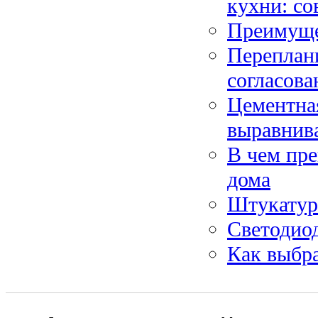
кухни: со
Преимуще
Переплан
согласова
Цементная
выравнив
В чем пре
дома
Штукатур
Светодио
Как выбр