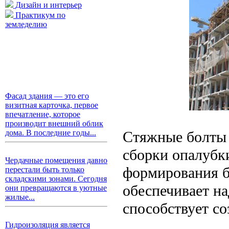
Дизайн и интерьер
Практикум по
земледелию
Фасад здания — это его
визитная карточка, первое
впечатление, которое
производит внешний облик
Стяжные болты 
дома. В последние годы...
сборки опалубки
Чердачные помещения давно
формирования б
перестали быть только
складскими зонами. Сегодня
обеспечивает н
они превращаются в уютные
жилые...
способствует с
Гидроизоляция является