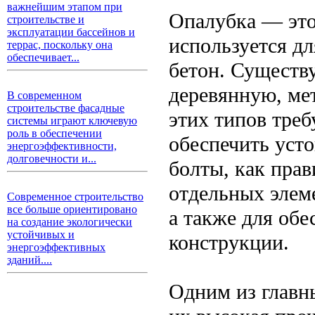
важнейшим этапом при
Опалубка — это
строительстве и
эксплуатации бассейнов и
используется дл
террас, поскольку она
обеспечивает...
бетон. Существ
деревянную, ме
В современном
строительстве фасадные
этих типов тре
системы играют ключевую
роль в обеспечении
обеспечить уст
энергоэффективности,
долговечности и...
болты, как прав
отдельных элеме
Современное строительство
все больше ориентировано
а также для об
на создание экологически
устойчивых и
конструкции.
энергоэффективных
зданий....
Одним из главн