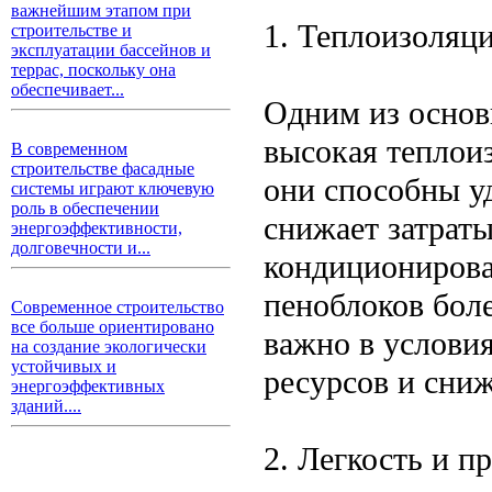
важнейшим этапом при
1. Теплоизоляц
строительстве и
эксплуатации бассейнов и
террас, поскольку она
обеспечивает...
Одним из основ
высокая теплоиз
В современном
строительстве фасадные
они способны у
системы играют ключевую
роль в обеспечении
снижает затраты
энергоэффективности,
долговечности и...
кондиционирован
пеноблоков бол
Современное строительство
все больше ориентировано
важно в услови
на создание экологически
устойчивых и
ресурсов и сниж
энергоэффективных
зданий....
2. Легкость и п