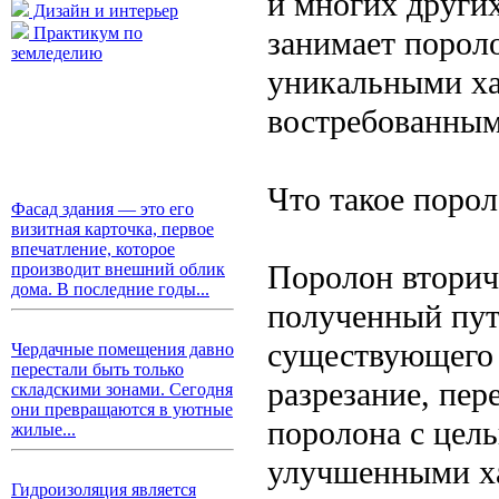
и многих други
Дизайн и интерьер
Практикум по
занимает порол
земледелию
уникальными ха
востребованным
Что такое поро
Фасад здания — это его
визитная карточка, первое
впечатление, которое
Поролон вторич
производит внешний облик
дома. В последние годы...
полученный пут
существующего 
Чердачные помещения давно
перестали быть только
разрезание, пер
складскими зонами. Сегодня
они превращаются в уютные
поролона с цел
жилые...
улучшенными ха
Гидроизоляция является