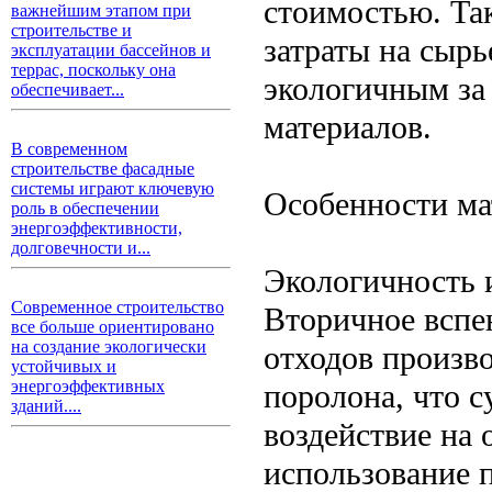
стоимостью. Так
важнейшим этапом при
строительстве и
затраты на сырь
эксплуатации бассейнов и
террас, поскольку она
экологичным за
обеспечивает...
материалов.
В современном
строительстве фасадные
системы играют ключевую
Особенности ма
роль в обеспечении
энергоэффективности,
долговечности и...
Экологичность 
Современное строительство
Вторичное вспе
все больше ориентировано
на создание экологически
отходов произво
устойчивых и
энергоэффективных
поролона, что 
зданий....
воздействие на
использование 