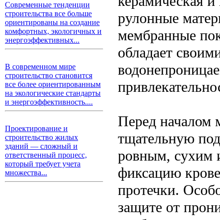
керамическая и 
Современные тенденции
строительства все больше
рулонные матер
ориентированы на создание
мембранные пок
комфортных, экологичных и
энергоэффективных...
обладает своим
водонепроницае
В современном мире
строительство становится
привлекательно
все более ориентированным
на экологические стандарты
и энергоэффективность....
Перед началом 
Проектирование и
тщательную под
строительство жилых
зданий — сложный и
ровным, сухим 
ответственный процесс,
который требует учета
фиксацию крове
множества...
протечки. Особ
защите от прони