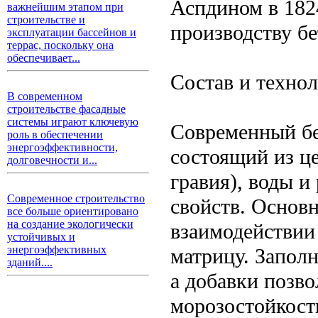
Аспдином в 182
важнейшим этапом при
строительстве и
производству бе
эксплуатации бассейнов и
террас, поскольку она
обеспечивает...
Состав и технол
В современном
строительстве фасадные
системы играют ключевую
Современный бе
роль в обеспечении
энергоэффективности,
состоящий из це
долговечности и...
гравия), воды 
Современное строительство
свойств. Основ
все больше ориентировано
на создание экологически
взаимодействии
устойчивых и
энергоэффективных
матрицу. Запол
зданий....
а добавки позво
морозостойкост