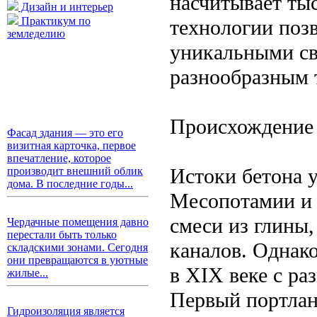
насчитывает тыс
Дизайн и интерьер
Практикум по
технологии поз
земледелию
уникальными с
разнообразным 
Происхождение 
Фасад здания — это его
визитная карточка, первое
впечатление, которое
Истоки бетона у
производит внешний облик
дома. В последние годы...
Месопотамии и 
смеси из глины,
Чердачные помещения давно
перестали быть только
каналов. Однак
складскими зонами. Сегодня
они превращаются в уютные
в XIX веке с р
жилые...
Первый портлан
Гидроизоляция является