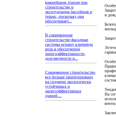
важнейшим этапом при
Особе
строительстве и
Защит
эксплуатации бассейнов и
и дож
террас, поскольку она
обеспечивает...
Безоп
жильц
В современном
Защит
строительстве фасадные
системы играют ключевую
Эстет
роль в обеспечении
гармо
энергоэффективности,
долговечности и...
Особе
Прави
профе
Современное строительство
клима
все больше ориентировано
состоя
на создание экологически
устойчивых и
Тенде
энергоэффективных
На се
зданий....
испол
венти
Заклю