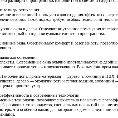
льно расширить пространство, наполнить его светом и создать о
ные виды остекления
амное остекление. Используется для создания эффектных витра
олепные виды. Такой подход требует особых технологий теплоиз
узские окна и двери. Отделяют внутренние помещения от террас
епятственный выход и визуальное единство пространства.
ционные окна. Обеспечивают комфорт и безопасность, позволяю
ляцию.
иалы для остекления
опакеты. Современные окна обычно изготавливаются из двойных
ечивает хорошую тепло- и звукоизоляцию. Важным фактором являе
 Наиболее популярные материалы — дерево, алюминий и ПВХ. 
ущества: дерево — экологичность и теплоизоляция, алюминий 
 цена и простота ухода.
оэффективность и современные технологии
менные технологии позволяют значительно повысить энергоэфф
осберегающих стеклопакетов, специальных покрытий и гермети
потерь, что особенно важно для загородных домов с неотаплив
ениями.