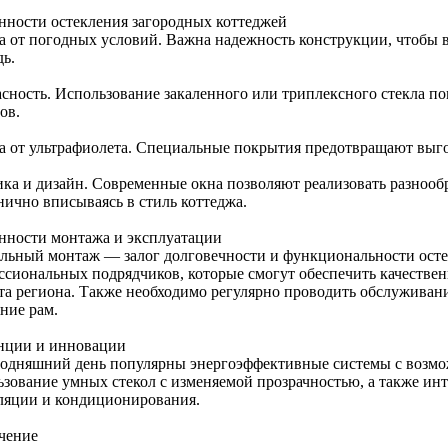
нности остекления загородных коттеджей
а от погодных условий. Важна надежность конструкции, чтобы в
дь.
асность. Использование закаленного или триплексного стекла по
ов.
а от ультрафиолета. Специальные покрытия предотвращают выго
ика и дизайн. Современные окна позволяют реализовать разнооб
нично вписываясь в стиль коттеджа.
нности монтажа и эксплуатации
льный монтаж — залог долговечности и функциональности осте
ссиональных подрядчиков, которые смогут обеспечить качествен
та региона. Также необходимо регулярно проводить обслуживани
ние рам.
нции и инновации
годняшний день популярны энергоэффективные системы с возмо
ьзование умных стекол с изменяемой прозрачностью, а также инт
ляции и кондиционирования.
чение