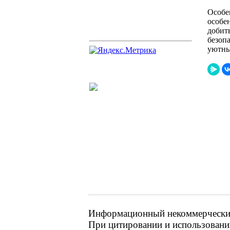
Особе
особе
добит
безоп
уютны
Информационный некоммерческий 
При цитировании и использовании