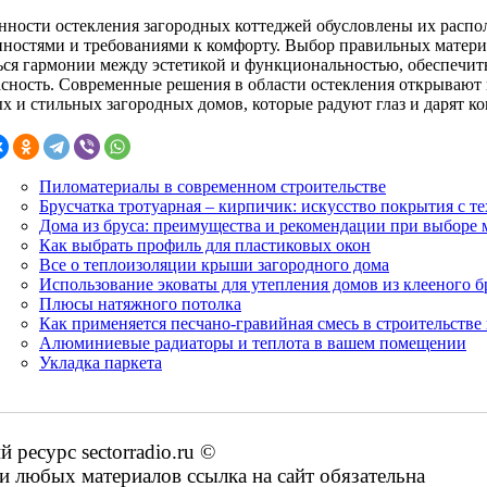
нности остекления загородных коттеджей обусловлены их расп
нностями и требованиями к комфорту. Выбор правильных материа
ься гармонии между эстетикой и функциональностью, обеспечит
асность. Современные решения в области остекления открывают
х и стильных загородных домов, которые радуют глаз и дарят ко
Пиломатериалы в современном строительстве
Брусчатка тротуарная – кирпичик: искусство покрытия с 
Дома из бруса: преимущества и рекомендации при выборе 
Как выбрать профиль для пластиковых окон
Все о теплоизоляции крыши загородного дома
Использование эковаты для утепления домов из клееного б
Плюсы натяжного потолка
Как применяется песчано-гравийная смесь в строительстве 
Алюминиевые радиаторы и теплота в вашем помещении
Укладка паркета
ресурс sectorradio.ru ©
 любых материалов ссылка на сайт обязательна