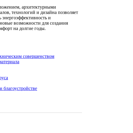
оложением, архитектурными
лов, технологий и дизайна позволяет
ь энергоэффективность и
 новые возможности для создания
мфорт на долгие годы.
техническим совершенством
материала
руса
и благоустройстве