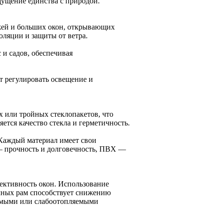
щущение единства с природой.
жей и больших окон, открывающих
оляции и защиты от ветра.
 и садов, обеспечивая
т регулировать освещение и
 или тройных стеклопакетов, что
тся качество стекла и герметичность.
Каждый материал имеет свои
— прочность и долговечность, ПВХ —
ективность окон. Использование
чных рам способствует снижению
аемыми или слабоотопляемыми