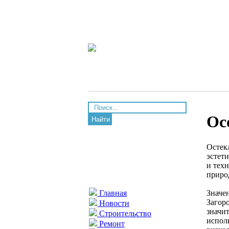
Ос
Найти
Остек
эстет
и тех
приро
Значе
Главная
Загор
Новости
значи
Строительство
испол
Ремонт