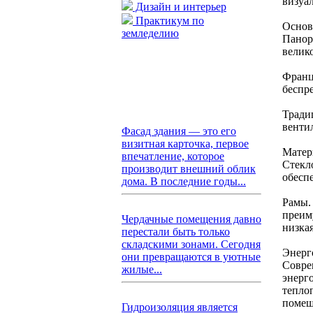
визуа
Дизайн и интерьер
Практикум по
Основ
земледелию
Панор
велик
Франц
беспр
Тради
венти
Фасад здания — это его
визитная карточка, первое
Матер
впечатление, которое
Стекл
производит внешний облик
обесп
дома. В последние годы...
Рамы.
преим
Чердачные помещения давно
низкая
перестали быть только
складскими зонами. Сегодня
Энерг
они превращаются в уютные
Совре
жилые...
энерг
тепло
помещ
Гидроизоляция является