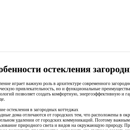
обенности остекления загород
ление играет важную роль в архитектуре современного загородно
ическую привлекательность, но и функциональные преимуществ
нологий позволяет создать комфортную, энергоэффективную и г
де.
ние остекления в загородных коттеджах
одные дома отличаются от городских тем, что расположены в ок
тельном удалении от городских коммуникаций. Поэтому важным
ьзование природного света и видов на окружающую природу. Пр