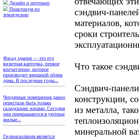
отвечающих эти
Дизайн и интерьер
Практикум по
сэндвич-панеле
земледелию
материалов, ко
сроки строитель
эксплуатационн
Фасад здания — это его
Что такое сэндв
визитная карточка, первое
впечатление, которое
производит внешний облик
дома. В последние годы...
Сэндвич-панели
конструкции, с
Чердачные помещения давно
перестали быть только
из металла, так
складскими зонами. Сегодня
они превращаются в уютные
теплоизоляцион
жилые...
минеральной ва
Гидроизоляция является