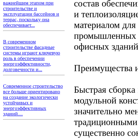
состав обеспеч
важнейшим этапом при
строительстве и
и теплоизоляци
эксплуатации бассейнов и
террас, поскольку она
материалом для
обеспечивает...
промышленных о
В современном
офисных зданий
строительстве фасадные
системы играют ключевую
роль в обеспечении
энергоэффективности,
Преимущества и
долговечности и...
Современное строительство
Быстрая сборка 
все больше ориентировано
на создание экологически
модульной конс
устойчивых и
энергоэффективных
значительно ме
зданий....
традиционными 
существенно со