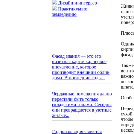
Дизайн и интерьер
Жидки
Практикум по
нанес
земледелию
утепл
поверх
Плюсы
Одним
кирпи
фасад
Фасад здания — это его
визитная карточка, первое
Также
впечатление, которое
венти
производит внешний облик
важно
дома. В последние годы...
легко
шпател
Чердачные помещения давно
Особе
перестали быть только
складскими зонами. Сегодня
Перед
они превращаются в уютные
сухой
жилые...
чтобы
опред
неско
Гидроизоляция является