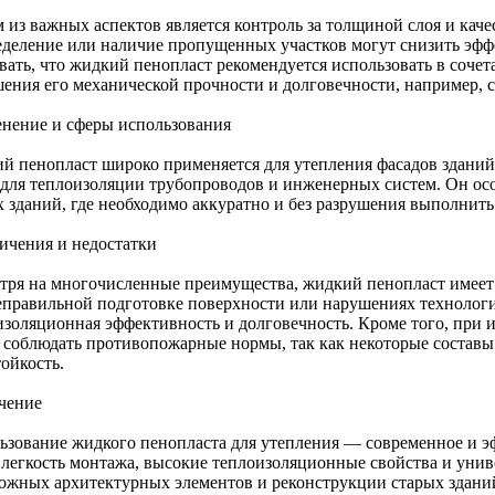
 из важных аспектов является контроль за толщиной слоя и кач
еделение или наличие пропущенных участков могут снизить эфф
вать, что жидкий пенопласт рекомендуется использовать в соче
ения его механической прочности и долговечности, например, 
нение и сферы использования
й пенопласт широко применяется для утепления фасадов зданий
 для теплоизоляции трубопроводов и инженерных систем. Он ос
х зданий, где необходимо аккуратно и без разрушения выполнит
ичения и недостатки
тря на многочисленные преимущества, жидкий пенопласт имеет
еправильной подготовке поверхности или нарушениях технологи
изоляционная эффективность и долговечность. Кроме того, при 
 соблюдать противопожарные нормы, так как некоторые составы
ойкость.
чение
ьзование жидкого пенопласта для утепления — современное и эф
е легкость монтажа, высокие теплоизоляционные свойства и унив
ложных архитектурных элементов и реконструкции старых здани