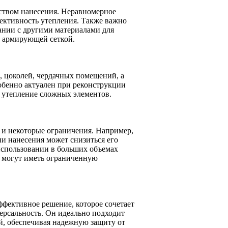
еством нанесения. Неравномерное
ективность утепления. Также важно
тании с другими материалами для
с армирующей сеткой.
, цоколей, чердачных помещений, а
обенно актуален при реконструкции
ь утепление сложных элементов.
 и некоторые ограничения. Например,
и нанесения может снизиться его
использовании в больших объемах
 могут иметь ограниченную
фективное решение, которое сочетает
ерсальность. Он идеально подходит
й, обеспечивая надежную защиту от