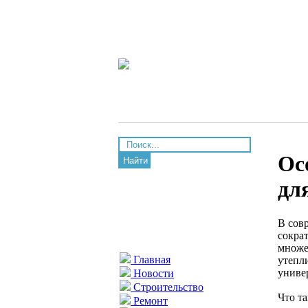
Ос
Найти
дл
В сов
сокра
множе
Главная
утепл
униве
Новости
Строительство
Что т
Ремонт