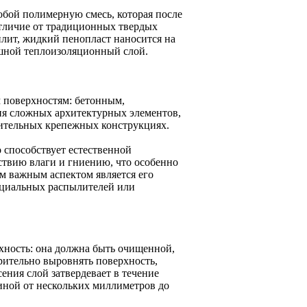
обой полимерную смесь, которая после
отличие от традиционных твердых
плит, жидкий пенопласт наносится на
лошной теплоизоляционный слой.
м поверхностям: бетонным,
ия сложных архитектурных элементов,
нительных крепежных конструкциях.
 способствует естественной
ствию влаги и гниению, что особенно
 важным аспектом является его
ециальных распылителей или
хность: она должна быть очищенной,
рительно выровнять поверхность,
ения слой затвердевает в течение
иной от нескольких миллиметров до