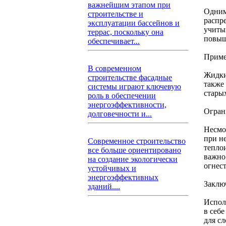
важнейшим этапом при
Одним
строительстве и
распр
эксплуатации бассейнов и
учиты
террас, поскольку она
повыш
обеспечивает...
Приме
В современном
Жидки
строительстве фасадные
также
системы играют ключевую
стары
роль в обеспечении
энергоэффективности,
Огран
долговечности и...
Несмо
при н
Современное строительство
тепло
все больше ориентировано
важно
на создание экологически
огнест
устойчивых и
энергоэффективных
Заклю
зданий....
Испол
в себ
для с