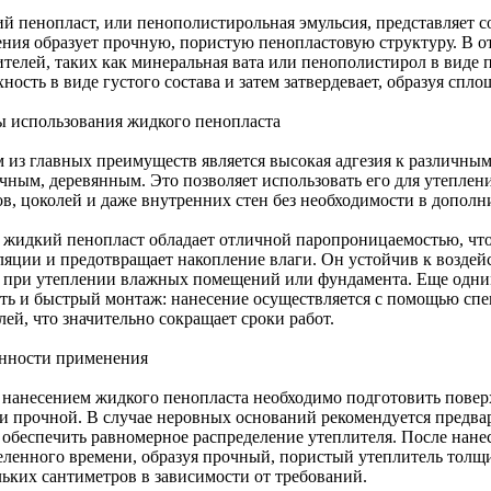
й пенопласт, или пенополистирольная эмульсия, представляет с
ения образует прочную, пористую пенопластовую структуру. В 
ителей, таких как минеральная вата или пенополистирол в виде 
ность в виде густого состава и затем затвердевает, образуя сп
 использования жидкого пенопласта
 из главных преимуществ является высокая адгезия к различны
чным, деревянным. Это позволяет использовать его для утеплен
ов, цоколей и даже внутренних стен без необходимости в допол
 жидкий пенопласт обладает отличной паропроницаемостью, что
ляции и предотвращает накопление влаги. Он устойчив к воздей
 при утеплении влажных помещений или фундамента. Еще одним
сть и быстрый монтаж: нанесение осуществляется с помощью сп
ей, что значительно сокращает сроки работ.
нности применения
 нанесением жидкого пенопласта необходимо подготовить повер
 и прочной. В случае неровных оснований рекомендуется предва
 обеспечить равномерное распределение утеплителя. После нанес
еленного времени, образуя прочный, пористый утеплитель толщ
льких сантиметров в зависимости от требований.