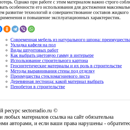
потерь. Однако при работе с этим материалом важно строго соб
вать особенности его использования для достижения максималь
ем развитие технологий и совершенствование составов жидкого
применения и повышение эксплуатационных характеристик.
Современная мебель из натурального шпона: преимуществ
Укладка кафеля на пол
Виды шпунтовых работ
Как выбрать цветовую гамму в интерьере
Использование строительного картона
Геосинтетические материалы и их роль в строительстве
Методы выравнивания стены под отделку
Преимущества стекломагниевого листа
Деревянная лестница: какой материал выбрать
Пенобетон в строительстве
ресурс sectorradio.ru ©
 любых материалов ссылка на сайт обязательна
ими авторами, и если ваши права нарушены - обратите