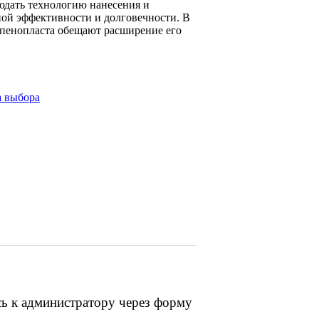
людать технологию нанесения и
ной эффективности и долговечности. В
 пенопласта обещают расширение его
а выбора
сь к администратору через форму