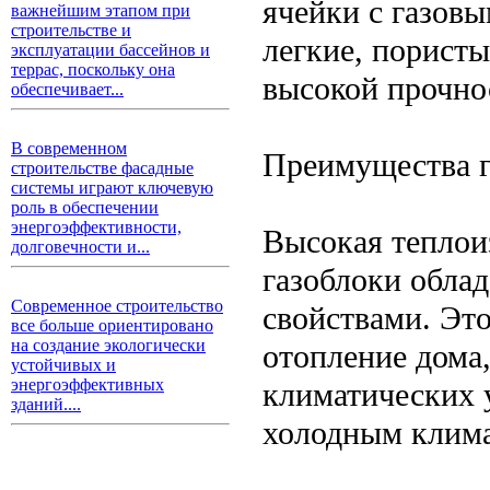
ячейки с газов
важнейшим этапом при
строительстве и
легкие, порист
эксплуатации бассейнов и
террас, поскольку она
высокой прочно
обеспечивает...
В современном
Преимущества г
строительстве фасадные
системы играют ключевую
роль в обеспечении
энергоэффективности,
Высокая теплои
долговечности и...
газоблоки обла
Современное строительство
свойствами. Это
все больше ориентировано
на создание экологически
отопление дома
устойчивых и
энергоэффективных
климатических у
зданий....
холодным клима