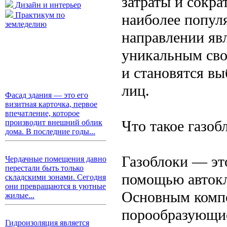
затраты и сокра
Дизайн и интерьер
Практикум по
наиболее попул
земледелию
направлении яв
уникальным сво
и становятся в
лиц.
Фасад здания — это его
визитная карточка, первое
впечатление, которое
Что такое газоб
производит внешний облик
дома. В последние годы...
Газоблоки — эт
Чердачные помещения давно
перестали быть только
помощью автокл
складскими зонами. Сегодня
они превращаются в уютные
Основным компон
жилые...
порообразующие
Гидроизоляция является