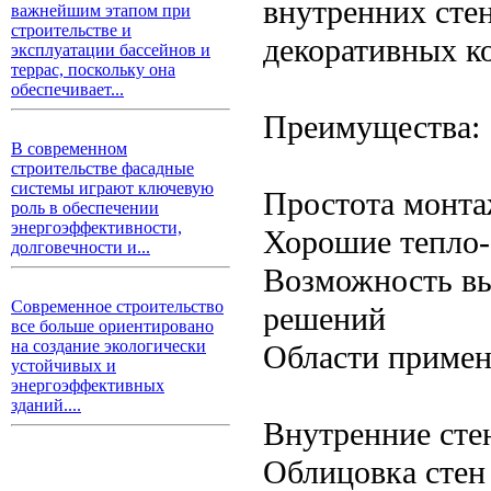
внутренних стен
важнейшим этапом при
строительстве и
декоративных к
эксплуатации бассейнов и
террас, поскольку она
обеспечивает...
Преимущества:
В современном
строительстве фасадные
системы играют ключевую
Простота монта
роль в обеспечении
энергоэффективности,
Хорошие тепло-
долговечности и...
Возможность вы
Современное строительство
решений
все больше ориентировано
на создание экологически
Области примен
устойчивых и
энергоэффективных
зданий....
Внутренние сте
Облицовка стен