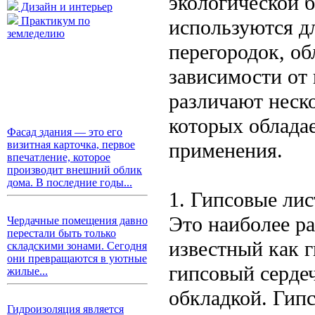
экологической 
Дизайн и интерьер
Практикум по
используются дл
земледелию
перегородок, об
зависимости от 
различают неск
которых облада
Фасад здания — это его
применения.
визитная карточка, первое
впечатление, которое
производит внешний облик
дома. В последние годы...
1. Гипсовые ли
Это наиболее р
Чердачные помещения давно
перестали быть только
известный как 
складскими зонами. Сегодня
они превращаются в уютные
гипсовый серде
жилые...
обкладкой. Гип
Гидроизоляция является