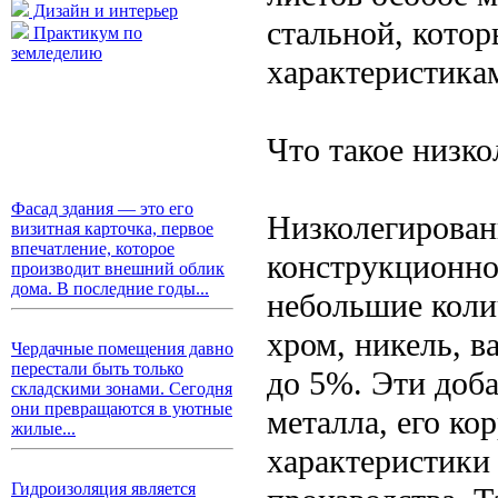
Дизайн и интерьер
стальной, кото
Практикум по
земледелию
характеристика
Что такое низк
Фасад здания — это его
Низколегирован
визитная карточка, первое
впечатление, которое
конструкционной
производит внешний облик
дома. В последние годы...
небольшие коли
хром, никель, в
Чердачные помещения давно
перестали быть только
до 5%. Эти доб
складскими зонами. Сегодня
они превращаются в уютные
металла, его ко
жилые...
характеристики
Гидроизоляция является