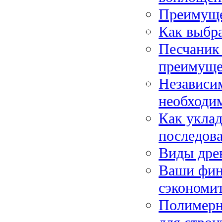
Преимуще
Как выбр
Песчаник 
преимуще
Независим
необходи
Как уклад
последова
Виды дре
Ваши фина
сэкономи
Полимерн