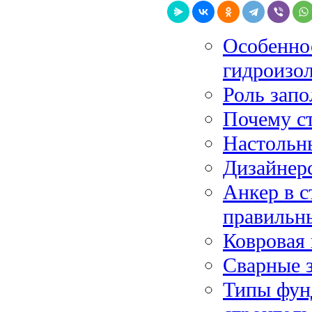
Особенно
гидроизо
Роль запо
Почему с
Настольн
Дизайнерс
Анкер в с
правильн
Ковровая 
Сварные 
Типы фун