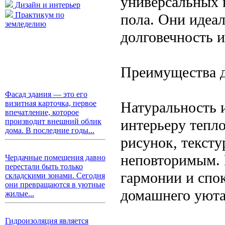
универсальных 
Дизайн и интерьер
Практикум по
пола. Они идеал
земледелию
долговечность и
Преимущества д
Фасад здания — это его
Натуральность 
визитная карточка, первое
впечатление, которое
интерьеру тепл
производит внешний облик
дома. В последние годы...
рисунок, тексту
неповторимым. 
Чердачные помещения давно
перестали быть только
гармонии и спок
складскими зонами. Сегодня
они превращаются в уютные
домашнего уюта
жилые...
Гидроизоляция является