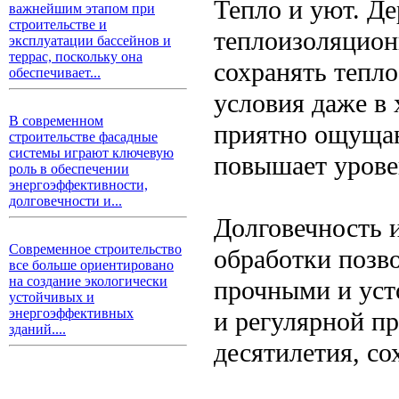
Тепло и уют. Де
важнейшим этапом при
строительстве и
теплоизоляцион
эксплуатации бассейнов и
террас, поскольку она
сохранять тепл
обеспечивает...
условия даже в
В современном
приятно ощущаю
строительстве фасадные
системы играют ключевую
повышает урове
роль в обеспечении
энергоэффективности,
долговечности и...
Долговечность 
Современное строительство
обработки позв
все больше ориентировано
на создание экологически
прочными и уст
устойчивых и
энергоэффективных
и регулярной п
зданий....
десятилетия, со