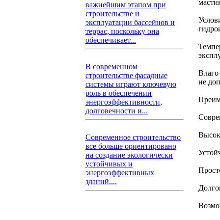
масти
важнейшим этапом при
строительстве и
Услов
эксплуатации бассейнов и
гидро
террас, поскольку она
обеспечивает...
Темпе
экспл
В современном
Влаго
строительстве фасадные
не до
системы играют ключевую
роль в обеспечении
Преим
энергоэффективности,
долговечности и...
Совре
Высок
Современное строительство
все больше ориентировано
Устой
на создание экологически
устойчивых и
Прост
энергоэффективных
зданий....
Долго
Возмо