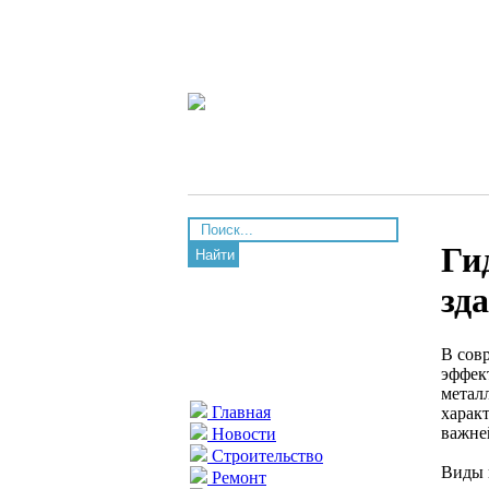
Ги
Найти
зд
В сов
эффек
метал
Главная
харак
важне
Новости
Строительство
Виды 
Ремонт