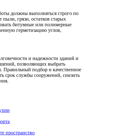
боты должны выполняться строго по
 пыли, грязи, остатков старых
зовать битумные или полимерные
венную герметизацию углов,
лговечности и надежности зданий и
ешений, позволяющих выбрать
. Правильный подбор и качественное
ть срок службы сооружений, снизить
ния.
кухни
форта
те пространство