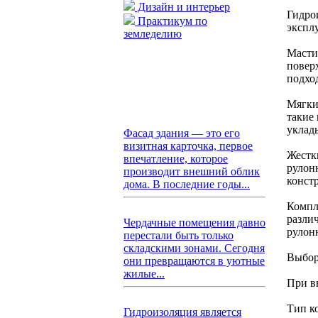
Дизайн и интерьер
Гидро
Практикум по
экспл
земледелию
Масти
повер
подхо
Мягки
такие
уклад
Фасад здания — это его
визитная карточка, первое
Жестк
впечатление, которое
рулон
производит внешний облик
конст
дома. В последние годы...
Компл
разли
Чердачные помещения давно
рулон
перестали быть только
складскими зонами. Сегодня
Выбор
они превращаются в уютные
жилые...
При в
Тип к
Гидроизоляция является