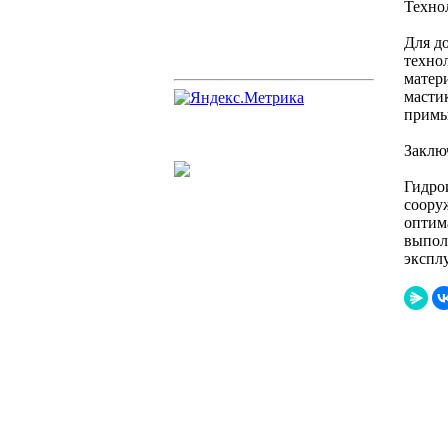
Техно
Для д
технол
матер
масти
примы
Заклю
Гидро
соору
оптим
выпол
экспл