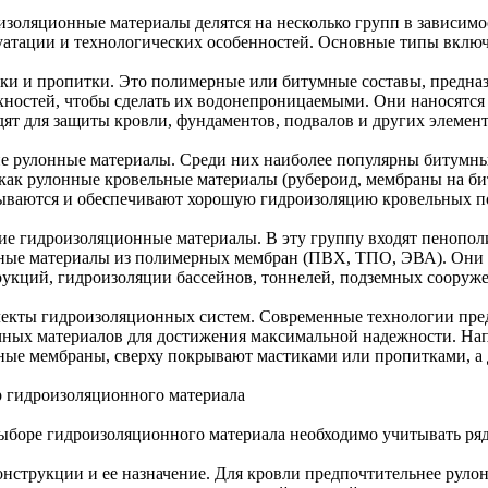
изоляционные материалы делятся на несколько групп в зависимо
уатации и технологических особенностей. Основные типы включ
ки и пропитки. Это полимерные или битумные составы, предназ
хностей, чтобы сделать их водонепроницаемыми. Они наносятся
дят для защиты кровли, фундаментов, подвалов и других элемент
е рулонные материалы. Среди них наиболее популярны битумн
 как рулонные кровельные материалы (рубероид, мембраны на би
ываются и обеспечивают хорошую гидроизоляцию кровельных по
ие гидроизоляционные материалы. В эту группу входят пенополи
ные материалы из полимерных мембран (ПВХ, ТПО, ЭВА). Они 
рукций, гидроизоляции бассейнов, тоннелей, подземных сооруж
екты гидроизоляционных систем. Современные технологии пр
чных материалов для достижения максимальной надежности. На
ные мембраны, сверху покрывают мастиками или пропитками, а
 гидроизоляционного материала
ыборе гидроизоляционного материала необходимо учитывать ряд
онструкции и ее назначение. Для кровли предпочтительнее рул