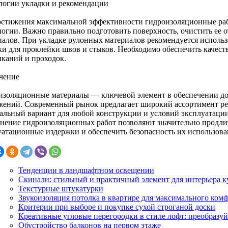
логии укладки и рекомендации
остижения максимальной эффективности гидроизоляционные ра
огии. Важно правильно подготовить поверхность, очистить ее от
иалов. При укладке рулонных материалов рекомендуется исполь
ки для проклейки швов и стыков. Необходимо обеспечить качест
каний и проходок.
чение
изоляционные материалы — ключевой элемент в обеспечении до
жений. Современный рынок предлагает широкий ассортимент р
альный вариант для любой конструкции и условий эксплуатации
нение гидроизоляционных работ позволяют значительно продли
уатационные издержки и обеспечить безопасность их использова
Тенденции в ландшафтном освещении
Скинали: стильный и практичный элемент для интерьера 
Текстурные штукатурки
Звукоизоляция потолка в квартире для максимального ком
Критерии при выборе и покупке сухой строганой доски
Креативные угловые перегородки в стиле лофт: преобразуй
Обустройство балконов на первом этаже