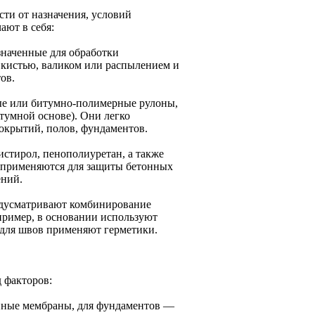
сти от назначения, условий
ают в себя:
наченные для обработки
 кистью, валиком или распылением и
ов.
ые или битумно-полимерные рулоны,
тумной основе). Они легко
крытий, полов, фундаментов.
стирол, пенополиуретан, а также
применяются для защиты бетонных
ений.
едусматривают комбинирование
пример, в основании используют
 для швов применяют герметики.
 факторов:
онные мембраны, для фундаментов —