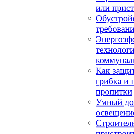
или прис
Обустройс
требовани
Энергоэф
технолог
коммунал
Как защит
грибка и 
пропитки
Умный дом
освещение
Строитель
пристроит