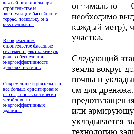
важнейшим этапом при
оптимально — 0
строительстве и
эксплуатации бассейнов и
необходимо выд
террас, поскольку она
каждый метр), ч
обеспечивает...
участка.
В современном
строительстве фасадные
системы играют ключевую
Следующий этап
роль в обеспечении
энергоэффективности,
земли вокруг до
долговечности и...
почвы и уклады
Современное строительство
см для дренажа
все больше ориентировано
на создание экологически
предотвращения
устойчивых и
энергоэффективных
или армирующую
зданий....
укладывается в
технологию зал