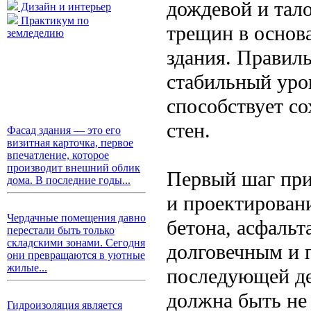
дождевой и тало
Дизайн и интерьер
Практикум по
трещин в основ
земледелию
здания. Правил
стабильный уров
способствует с
стен.
Фасад здания — это его
визитная карточка, первое
впечатление, которое
производит внешний облик
Первый шаг при
дома. В последние годы...
и проектирован
Чердачные помещения давно
бетона, асфальт
перестали быть только
складскими зонами. Сегодня
долговечным и 
они превращаются в уютные
жилые...
последующей де
должна быть не
Гидроизоляция является