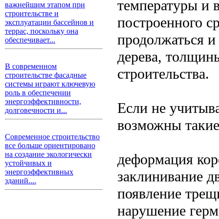
температуры и в
важнейшим этапом при
строительстве и
построенного ср
эксплуатации бассейнов и
террас, поскольку она
продолжаться и 
обеспечивает...
дерева, толщин
В современном
строительства.
строительстве фасадные
системы играют ключевую
роль в обеспечении
энергоэффективности,
Если не учитыва
долговечности и...
возможны такие
Современное строительство
все больше ориентировано
на создание экологически
деформация кор
устойчивых и
энергоэффективных
заклинивание д
зданий....
появление трещ
нарушение герм