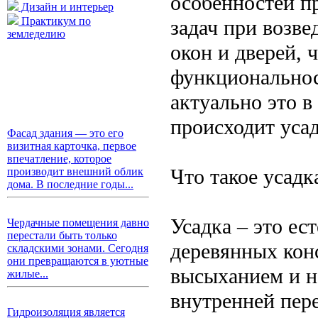
особенностей п
Дизайн и интерьер
Практикум по
задач при возве
земледелию
окон и дверей, 
функциональнос
актуально это в
происходит усад
Фасад здания — это его
визитная карточка, первое
впечатление, которое
Что такое усадк
производит внешний облик
дома. В последние годы...
Усадка – это е
Чердачные помещения давно
перестали быть только
деревянных конс
складскими зонами. Сегодня
они превращаются в уютные
высыханием и н
жилые...
внутренней пер
Гидроизоляция является