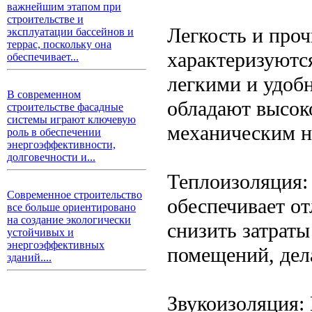
важнейшим этапом при
строительстве и
Легкость и проч
эксплуатации бассейнов и
террас, поскольку она
характеризуются
обеспечивает...
легкими и удобн
В современном
обладают высок
строительстве фасадные
системы играют ключевую
механическим н
роль в обеспечении
энергоэффективности,
долговечности и...
Теплоизоляция:
Современное строительство
обеспечивает о
все больше ориентировано
на создание экологически
снизить затрат
устойчивых и
энергоэффективных
помещений, дел
зданий....
Звукоизоляция: