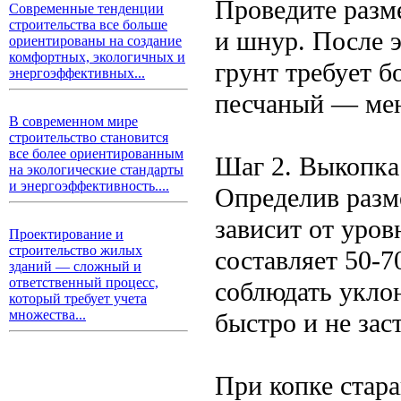
Проведите разм
Современные тенденции
строительства все больше
и шнур. После 
ориентированы на создание
комфортных, экологичных и
грунт требует б
энергоэффективных...
песчаный — мен
В современном мире
строительство становится
все более ориентированным
Шаг 2. Выкопка
на экологические стандарты
и энергоэффективность....
Определив разм
зависит от уров
Проектирование и
строительство жилых
составляет 50-
зданий — сложный и
ответственный процесс,
соблюдать укло
который требует учета
множества...
быстро и не зас
При копке стара