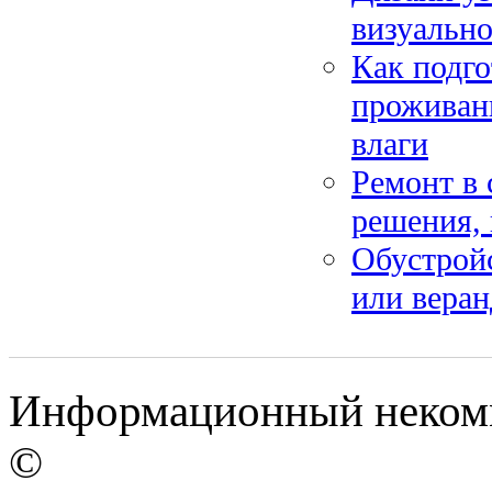
визуально
Как подго
проживани
влаги
Ремонт в 
решения, 
Обустройс
или веран
Информационный некомме
©