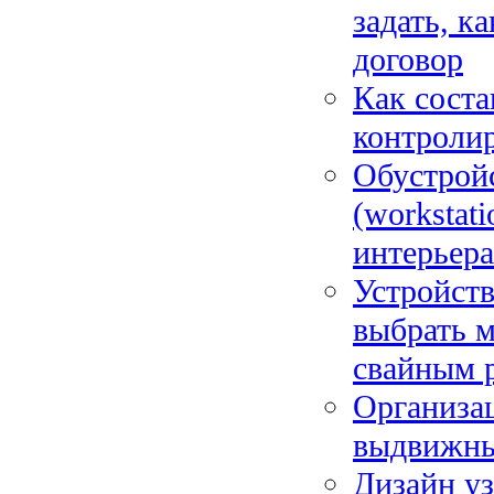
задать, к
договор
Как соста
контролир
Обустрой
(workstat
интерьера
Устройств
выбрать 
свайным 
Организац
выдвижны
Дизайн у