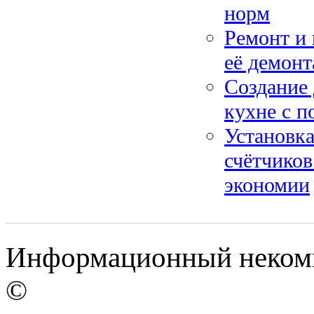
норм
Ремонт и 
её демон
Создание 
кухне с п
Установк
счётчиков
экономии
Информационный некомме
©