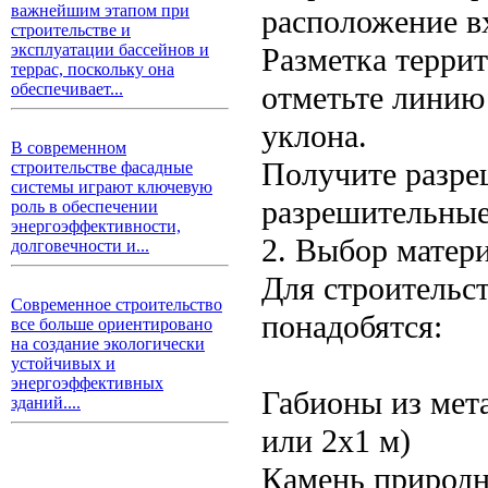
важнейшим этапом при
расположение в
строительстве и
эксплуатации бассейнов и
Разметка терри
террас, поскольку она
отметьте линию
обеспечивает...
уклона.
В современном
Получите разре
строительстве фасадные
системы играют ключевую
разрешительные
роль в обеспечении
энергоэффективности,
2. Выбор матер
долговечности и...
Для строительст
Современное строительство
понадобятся:
все больше ориентировано
на создание экологически
устойчивых и
энергоэффективных
Габионы из мет
зданий....
или 2х1 м)
Камень природн