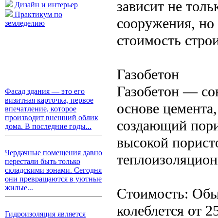
зависит не толь
Дизайн и интерьер
Практикум по
сооружения, но 
земледелию
стоимость строи
Газобетон
Газобетон — со
Фасад здания — это его
визитная карточка, первое
основе цемента
впечатление, которое
производит внешний облик
создающий пори
дома. В последние годы...
высокой порист
Чердачные помещения давно
теплоизоляцион
перестали быть только
складскими зонами. Сегодня
они превращаются в уютные
жилые...
Стоимость: Обы
колеблется от 25
Гидроизоляция является