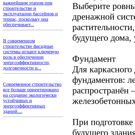
важнейшим этапом при
Выберите ровны
строительстве и
эксплуатации бассейнов и
дренажной сист
террас, поскольку она
растительности,
обеспечивает...
будущего дома, 
В современном
строительстве фасадные
системы играют ключевую
Фундамент
роль в обеспечении
энергоэффективности,
Для каркасного
долговечности и...
фундаментов: л
Современное строительство
распространён 
все больше ориентировано
на создание экологически
железобетонных
устойчивых и
энергоэффективных
зданий....
При подготовке
будущего здани